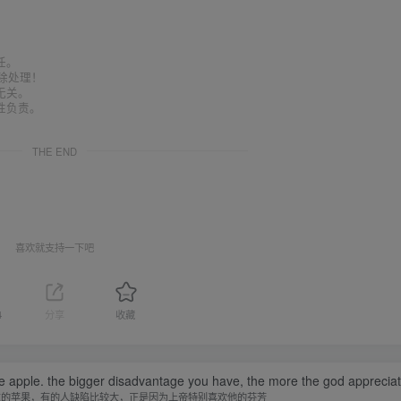
任。
删除处理！
无关。
性负责。
THE END
喜欢就支持一下吧
4
分享
收藏
he apple. the bigger disadvantage you have, the more the god appreciate
过的苹果，有的人缺陷比较大，正是因为上帝特别喜欢他的芬芳