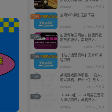
伙人，推广日入1000+
3年前
2W+人已阅读
全网VIP课程 无损下载~
TOP3
2年前
1.7W+人已阅读
加盟青年云网创，搭建同款
TOP4
项目资源站，实现日入
2000+
3年前
1.3W+人已阅读
【站长运营资料】无水印课
TOP5
程资源
3年前
2821人已阅读
某讯游戏搬砖项目，0投入，
TOP6
可以挂机，轻松上手,月入
3000+上不封顶
2年前
2269人已阅读
（9448期）2024网易云音乐
TOP7
人挂机项目，单机日入
150+，无脑月入5000+
2年前
2239人已阅读