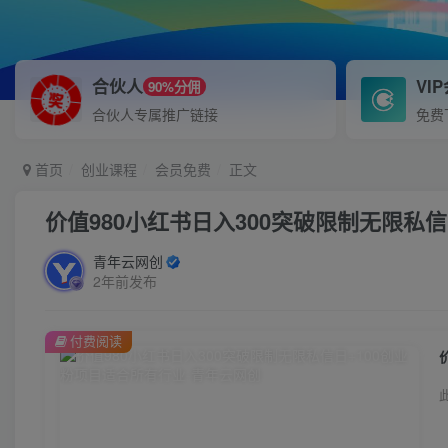
合伙人
VI
90%分佣
合伙人专属推广链接
免费
首页
创业课程
会员免费
正文
价值980小红书日入300突破限制无限私
青年云网创
2年前发布
付费阅读