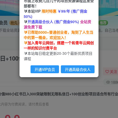
市面上收费几百几千的项目资源课程这里全
部都有！
🔰本站VIP
限时特惠
￥99/年 (推广佣金
50%)
🔰
开通高级合伙人 (推广佣金90%)
全站资
P会员
招募站长
抢先
推荐
源免费下载
下载全站资源
搭建同款网站，自己当
🔰已帮助5000+普通创业者，淘到了人生当
中的第一桶金，欢迎加入！
🔰
加入青年云网创，搭建一个和青年云网创
一样的知识付费平台
🔰本站每日稳定更新20-30个最新优质项目
信日+100创业粉项目适合所有行业
课程
开通VIP会员
开通高级合伙人
关注
188
价值980小红书日入300突破限制无限私信日+100创业粉项目适合所有行
此内容为付费阅读，请付费后查看