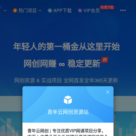
W
免费下载
热门项目
APP下载
VIP会员
年轻人的第一桶金从这里开始
网创网赚 ∞ 稳定更新
网创资源 & 实战项目 全网首发全年365天更新
青年云网创资源站
项目
引流
抖音
短视频
剪辑
会员
青年云网创 | 专注优质VIP网课项目分享，