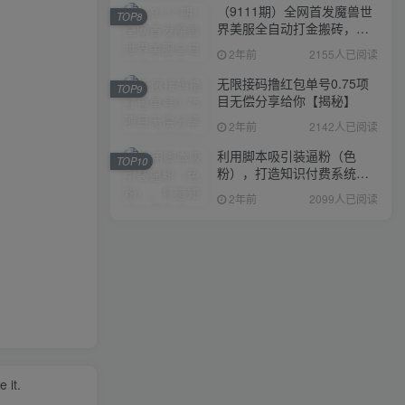
（9111期）全网首发魔兽世
TOP8
界美服全自动打金搬砖，日
入1000+，简单好操作，保
2年前
2155人已阅读
姆级教学
无限接码撸红包单号0.75项
TOP9
目无偿分享给你【揭秘】
2年前
2142人已阅读
利用脚本吸引装逼粉（色
TOP10
粉），打造知识付费系统，
附388元美女写真项目
2年前
2099人已阅读
 it.