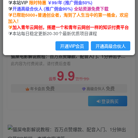
🔰本站VIP
限时特惠
￥99/年 (推广佣金50%)
猫屎电影解说教程：百万点赞爆款、配音入门、1
🔰
开通高级合伙人 (推广佣金90%)
全站资源免费下载
分钟出字幕PR剪辑、直播文案课等
🔰已帮助5000+普通创业者，淘到了人生当中的第一桶金，欢迎
加入！
青年云网创
关注
私信
🔰
加入青年云网创，搭建一个和青年云网创一样的知识付费平台
2年前发布
🔰本站每日稳定更新20-30个最新优质项目课程
1116
158
开通VIP会员
开通高级合伙人
付费阅读
猫屎电影解说教程：百万点赞爆款、配音入门、1分钟出字幕PR剪辑、直播文案课等
此内容为付费阅读，请付费后查看
9.9
99
云币
云币
免费
免费
年卡会员
高级合伙人
登录购买