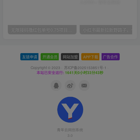
无限接码撸红包单号0.75项目无偿分享给你【揭秘】
小红
友链申请
-
开通会员
-
网站加盟
-
APP下载
-
广告合作
Copyright © 2023 ·
苏ICP备2025153851号-1
·
本站已安全运行:
1641天0小时33分44秒
青年云网创系统
3.0