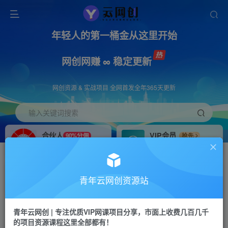
年轻人的第一桶金从这里开始
网创网赚 ∞ 稳定更新
网创资源 & 实战项目 全网首发全年365天更新
输入关键词搜索
合伙人
VIP会员
90%分佣
抢先
合伙人专属推广链接
免费下载全站资源
招募站长
APP下载
推荐
GO
青年云网创资源站
搭建同款网站，自己当老板
浏览器打开下载app
首页
创业课程
会员免费
正文
青年云网创 | 专注优质VIP网课项目分享，市面上收费几百几千
的项目资源课程这里全部都有！