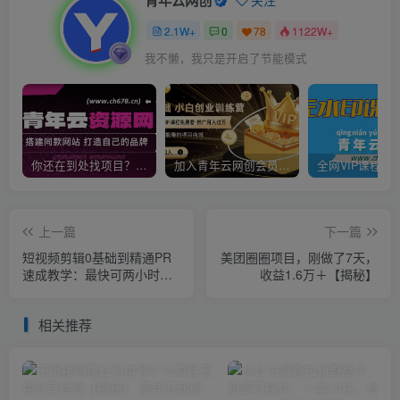
2.1W+
0
78
1122W+
我不懒，我只是开启了节能模式
你还在到处找项目？还在当韭菜？我靠卖项目一个月收入5万+，曾经我也是个失败者。
加入青年云网创会员，全站资源免费学习。加入高级合伙人，推广日入1000+
上一篇
下一篇
短视频剪辑0基础到精通PR
美团圈圈项目，刚做了7天，
速成教学：最快可两小时学
收益1.6万＋【揭秘】
会
相关推荐