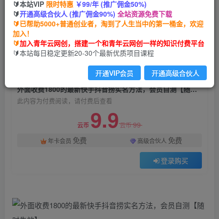
🔰本站VIP
限时特惠
￥99/年 (推广佣金50%)
外面收费1800的最新快手抖音捞实名方法，会员
🔰
开通高级合伙人 (推广佣金90%)
全站资源免费下载
自测【随时失效】
🔰已帮助5000+普通创业者，淘到了人生当中的第一桶金，欢迎
加入！
青年云网创
关注
私信
🔰
加入青年云网创，搭建一个和青年云网创一样的知识付费平台
2年前发布
🔰本站每日稳定更新20-30个最新优质项目课程
570
67
开通VIP会员
开通高级合伙人
付费阅读
外面收费1800的最新快手抖音捞实名方法，会员自测【随时失效】
此内容为付费阅读，请付费后查看
9.9
99
云币
云币
免费
免费
年卡会员
高级合伙人
登录购买