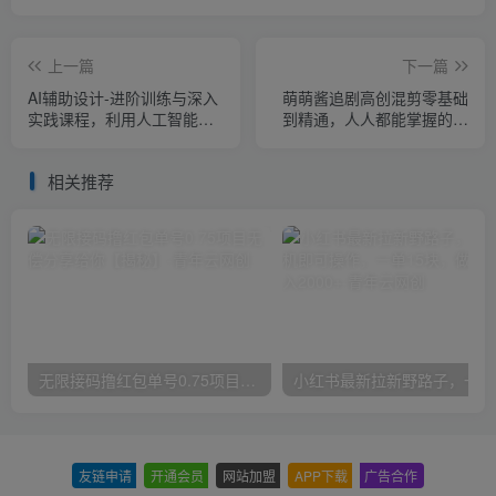
上一篇
下一篇
AI辅助设计-进阶训练与深入
萌萌酱追剧高创混剪零基础
实践课程，利用人工智能辅
到精通，人人都能掌握的自
助设计创作
媒体运营方式
相关推荐
无限接码撸红包单号0.75项目无偿分享给你【揭秘】
小红
友链申请
-
开通会员
-
网站加盟
-
APP下载
-
广告合作