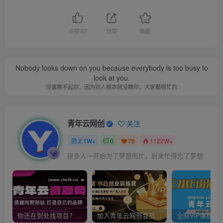
点赞
67
分享
收藏
Nobody looks down on you because everybody is too busy to
look at you.
没谁瞧不起你，因为别人根本就没瞧你，大家都很忙的
青年云网创
关注
2.1W+
0
78
1122W+
很多人一开始为了梦想而忙，后来忙得忘了梦想
你还在到处找项目？还在当韭菜？我靠卖项目一个月收入5万+，曾经我也是个失败者。
加入青年云网创会员，全站资源免费学习。加入高级合伙人，推广日入1000+