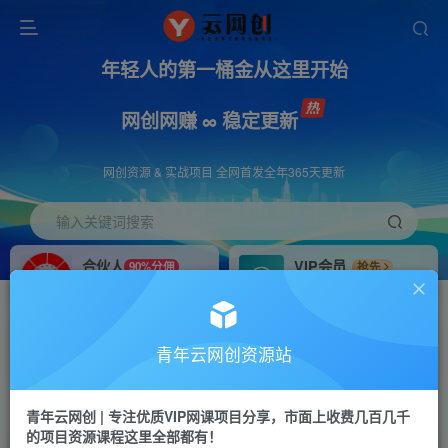
年轻人的第一桶金从这里开始
网创网赚 ∞ 稳定更新
网创资源 & 实战项目 全网首发全年365天更新
输入关键词搜索
合伙人
VIP会员
90%分佣
抢先
合伙人专属推广链接
免费下载全站资源
招募站长
APP下载
推荐
GO
青年云网创资源站
搭建同款网站，自己当老板
浏览器打开下载app
首页
创业课程
会员免费
正文
青年云网创 | 专注优质VIP网课项目分享，市面上收费几百几千
的项目资源课程这里全部都有！