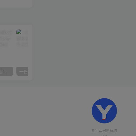
【阿里国际站】打造Top店铺&获得优质询盘客户，​95%的国际站讲师不会说的运营技巧
一份资料多种变现方式，小白也能轻松上手，日入800不是问题
青年云网创系统
3.0