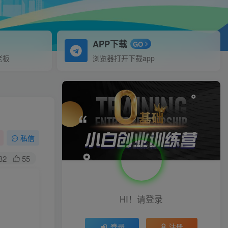
APP下载
GO
老板
浏览器打开下载app
私信
32
55
HI！请登录
登录
注册