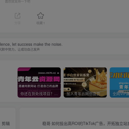
喜欢就支持一下吧
分享
收藏
1
tired, learn to rest, not to quit.
你累了，学会休息，而不是放弃
你还在到处找项目？还在当韭菜？我靠卖项目一个月收入5万+，曾经我也是个失败者。
加入青年云网创会员，全站资源免费学习。加入高级合伙人，推广日入1000+
、剪辑
稳哥·如何投出高ROI的TikTok广告，开拓独立