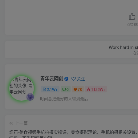
点赞
55
If you get 
如果
青年云网创
关注
2.1W+
0
78
1122W+
时间总把最好的人留到最后
上一篇
烁石·美食视频手机拍摄实操课，​美食摄影理论、手机拍摄相关设置
调色、布光原理等内容