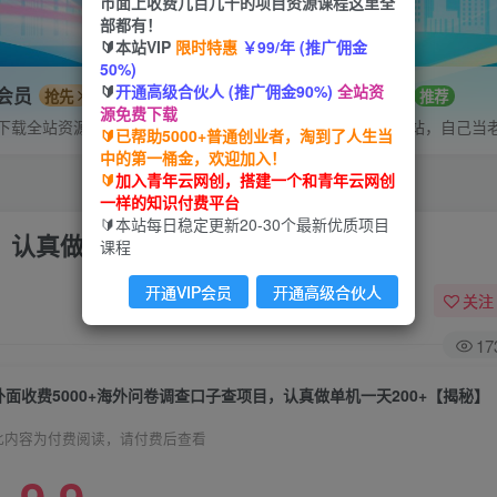
市面上收费几百几千的项目资源课程这里全
部都有！
🔰本站VIP
限时特惠
￥99/年 (推广佣金
50%)
🔰
开通高级合伙人 (推广佣金90%)
全站资
P会员
招募站长
抢先
推荐
源免费下载
下载全站资源
搭建同款网站，自己当
🔰已帮助5000+普通创业者，淘到了人生当
中的第一桶金，欢迎加入！
🔰
加入青年云网创，搭建一个和青年云网创
一样的知识付费平台
🔰本站每日稳定更新20-30个最新优质项目
，认真做单机一天200+【揭秘】
课程
开通VIP会员
开通高级合伙人
关注
17
外面收费5000+海外问卷调查口子查项目，认真做单机一天200+【揭秘】
此内容为付费阅读，请付费后查看