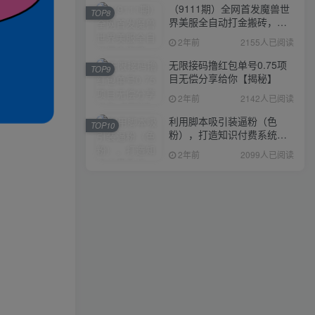
（9111期）全网首发魔兽世
TOP8
界美服全自动打金搬砖，日
入1000+，简单好操作，保
2年前
2155人已阅读
姆级教学
无限接码撸红包单号0.75项
TOP9
目无偿分享给你【揭秘】
2年前
2142人已阅读
利用脚本吸引装逼粉（色
TOP10
粉），打造知识付费系统，
附388元美女写真项目
2年前
2099人已阅读