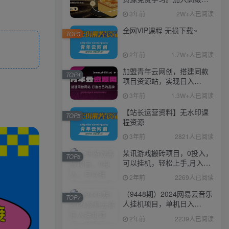
伙人，推广日入1000+
3年前
2W+人已阅读
全网VIP课程 无损下载~
TOP3
2年前
1.7W+人已阅读
加盟青年云网创，搭建同款
TOP4
项目资源站，实现日入
2000+
3年前
1.3W+人已阅读
【站长运营资料】无水印课
TOP5
程资源
3年前
2821人已阅读
某讯游戏搬砖项目，0投入，
TOP6
可以挂机，轻松上手,月入
3000+上不封顶
2年前
2269人已阅读
（9448期）2024网易云音乐
TOP7
人挂机项目，单机日入
150+，无脑月入5000+
2年前
2239人已阅读