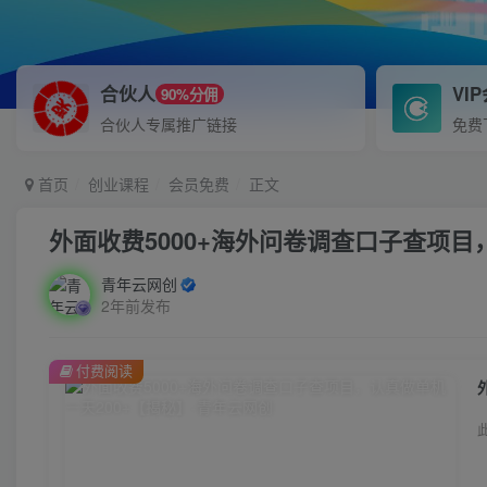
合伙人
VI
90%分佣
合伙人专属推广链接
免费
首页
创业课程
会员免费
正文
外面收费5000+海外问卷调查口子查项目
青年云网创
2年前发布
付费阅读