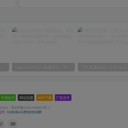
小红书最新拉新野路子，一部手机即可操作，一单15块，做得好日入2000+
抖音24小时无人直播音乐，不违规，不封号纯撸音浪，小白实操当天日入1000+
开通会员
-
网站加盟
-
APP下载
-
广告合作
 2023 ·
苏ICP备2025153851号-1
·
行:
1639天4小时39分59秒