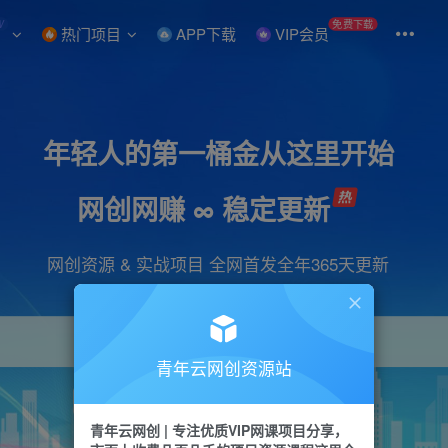
W
免费下载
热门项目
APP下载
VIP会员
年轻人的第一桶金从这里开始
网创网赚 ∞ 稳定更新
网创资源 & 实战项目 全网首发全年365天更新
青年云网创资源站
项目
引流
抖音
短视频
剪辑
会员
青年云网创 | 专注优质VIP网课项目分享，