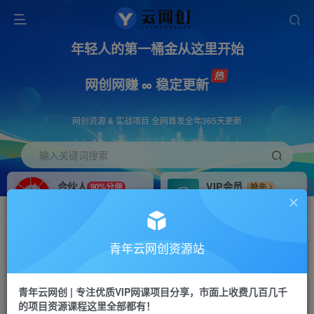
年轻人的第一桶金从这里开始
网创网赚 ∞ 稳定更新
网创资源 & 实战项目 全网首发全年365天更新
输入关键词搜索
合伙人
VIP会员
90%分佣
抢先
合伙人专属推广链接
免费下载全站资源
招募站长
APP下载
推荐
GO
青年云网创资源站
搭建同款网站，自己当老板
浏览器打开下载app
首页
创业课程
会员免费
正文
青年云网创 | 专注优质VIP网课项目分享，市面上收费几百几千
的项目资源课程这里全部都有！