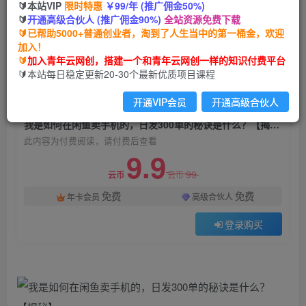
🔰本站VIP
限时特惠
￥99/年 (推广佣金50%)
我是如何在闲鱼卖手机的，日发300单的秘诀是什
🔰
开通高级合伙人 (推广佣金90%)
全站资源免费下载
么？【揭秘】
🔰已帮助5000+普通创业者，淘到了人生当中的第一桶金，欢迎
加入！
青年云网创
关注
私信
🔰
加入青年云网创，搭建一个和青年云网创一样的知识付费平台
2年前发布
🔰本站每日稳定更新20-30个最新优质项目课程
1082
39
开通VIP会员
开通高级合伙人
付费阅读
我是如何在闲鱼卖手机的，日发300单的秘诀是什么？【揭秘】
此内容为付费阅读，请付费后查看
9.9
99
云币
云币
免费
免费
年卡会员
高级合伙人
登录购买