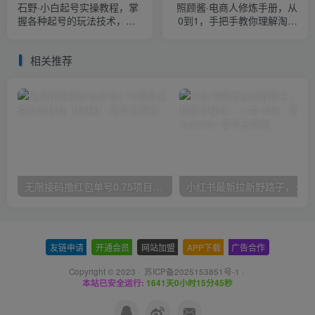
石野·小白起号实操教程，​掌
照顾酱·电商人修炼手册，从
握各种起号的玩法技术，了
0到1，手把手教你理解淘宝
解流量的核心
运营底层逻辑
相关推荐
无限接码撸红包单号0.75项目无偿分享给你【揭秘】
小红
友链申请
-
开通会员
-
网站加盟
-
APP下载
-
广告合作
Copyright © 2023 ·
苏ICP备2025153851号-1
·
本站已安全运行:
1641天0小时15分45秒