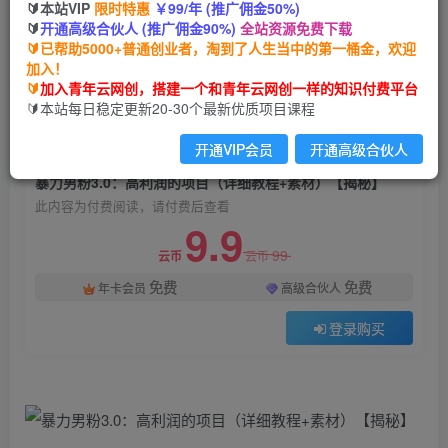
🔰本站VIP
限时特惠
￥99/年 (推广佣金50%)
暴力男粉3.0：高利润的项目（详细教程+素材）
🔰
开通高级合伙人 (推广佣金90%)
全站资源免费下载
【揭秘】
🔰已帮助5000+普通创业者，淘到了人生当中的第一桶金，欢迎
加入！
青年云网创
关注
私信
🔰
加入青年云网创，搭建一个和青年云网创一样的知识付费平台
2年前发布
🔰本站每日稳定更新20-30个最新优质项目课程
1684
31
开通VIP会员
开通高级合伙人
付费阅读
暴力男粉3.0：高利润的项目（详细教程+素材）【揭秘】
此内容为付费阅读，请付费后查看
9.9
99
云币
云币
免费
免费
年卡会员
高级合伙人
登录购买