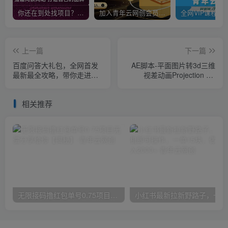
你还在到处找项目？还在当韭菜？我靠卖项目一个月收入5万+，曾经我也是个失败者。
加入青年云网创会员，全站资源免费学习。加入高级合伙人，推广日入1000+
上一篇
下一篇
百度问答大礼包，全网首发
AE脚本-平面图片转3d三维
最新最全攻略，带你走进月
视差动画Projection 3D
入过万快车道！
v3.08（有教程视频）
相关推荐
无限接码撸红包单号0.75项目无偿分享给你【揭秘】
小红