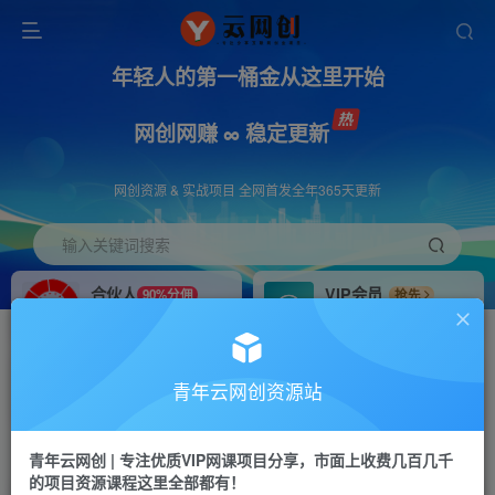
年轻人的第一桶金从这里开始
网创网赚 ∞ 稳定更新
网创资源 & 实战项目 全网首发全年365天更新
输入关键词搜索
合伙人
VIP会员
90%分佣
抢先
合伙人专属推广链接
免费下载全站资源
招募站长
APP下载
推荐
GO
青年云网创资源站
搭建同款网站，自己当老板
浏览器打开下载app
首页
创业课程
会员免费
正文
青年云网创 | 专注优质VIP网课项目分享，市面上收费几百几千
的项目资源课程这里全部都有！