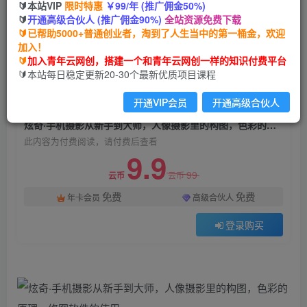
🔰本站VIP
限时特惠
￥99/年 (推广佣金50%)
炫奇·手机摄影从新手到大师，​人像摄影里的构
🔰
开通高级合伙人 (推广佣金90%)
全站资源免费下载
图，色彩的原理，修图软件的使用
🔰已帮助5000+普通创业者，淘到了人生当中的第一桶金，欢迎
加入！
青年云网创
关注
私信
🔰
加入青年云网创，搭建一个和青年云网创一样的知识付费平台
2年前发布
🔰本站每日稳定更新20-30个最新优质项目课程
1970
167
开通VIP会员
开通高级合伙人
付费阅读
炫奇·手机摄影从新手到大师，​人像摄影里的构图，色彩的原理，修图软件的使用
此内容为付费阅读，请付费后查看
9.9
99
云币
云币
免费
免费
年卡会员
高级合伙人
登录购买