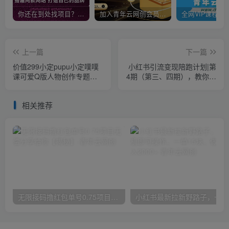
你还在到处找项目？还在当韭菜？我靠卖项目一个月收入5万+，曾经我也是个失败者。
加入青年云网创会员，全站资源免费学习。加入高级合伙人，推广日入1000+
上一篇
下一篇
价值299小定pupu小定噗噗
小红书引流变现陪跑计划|第
课可爱Q版人物创作专题教
4期（第三、四期），教你如
程ipad插画课程
何在小红书兼职变现，如何
从0到1，玩赚小红书
相关推荐
无限接码撸红包单号0.75项目无偿分享给你【揭秘】
小红