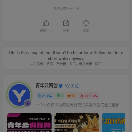
喜欢就支持一下吧
点赞
167
分享
收藏
Life is like a cup of tea. It won't be bitter for a lifetime but for a
short while anyway.
人生就像一杯茶，不会苦一辈子，但总会苦一阵子
青年云网创
关注
2.1W+
0
78
1122W+
一个人仅仅因为软弱无能或优柔寡断就完全可能招致痛苦