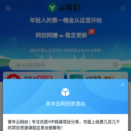
年轻人的第一桶金从这里开始
网创网赚 ∞ 稳定更新
网创资源 & 实战项目 全网首发全年365天更新
输入关键词搜索
合伙人
VIP会员
90%分佣
抢先
合伙人专属推广链接
免费下载全站资源
招募站长
APP下载
推荐
GO
青年云网创资源站
搭建同款网站，自己当老板
浏览器打开下载app
首页
创业课程
会员免费
正文
青年云网创 | 专注优质VIP网课项目分享，市面上收费几百几千
的项目资源课程这里全部都有！