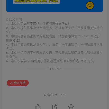
©
版权声明
1、本站内容转载于网络，版权归原作者所有！
2、本站仅提供信息存储空间服务，不拥有所有权，不承担相关法律责
任。
3、本站内容若侵犯到你的版权利益，请加客服微信 zt0512518 进行
删除处理！
4、本站全资源仅供测试和学习，请勿用于非法操作，一切后果与本站
无关。
5、本站一切资源不代表本站立场，不代表本站赞同其观点和对其真实
性负责。
6、本站仅供学习 请勿用于非法违规操作 否则和作者 官网 无关
THE END
会员免费
喜欢就支持一下吧