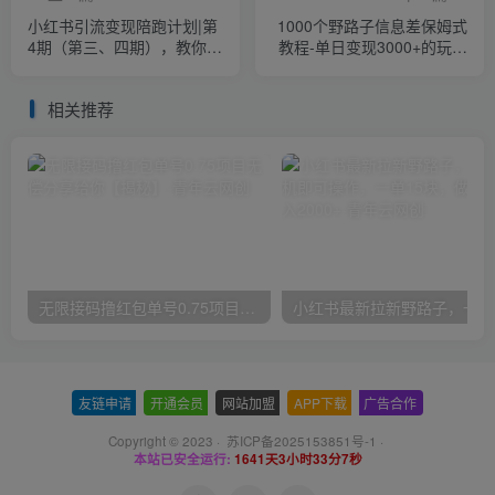
小红书引流变现陪跑计划|第
1000个野路子信息差保姆式
4期（第三、四期），教你如
教程-单日变现3000+的玩法
何在小红书兼职变现，如何
解密
从0到1，玩赚小红书
相关推荐
无限接码撸红包单号0.75项目无偿分享给你【揭秘】
小红
友链申请
-
开通会员
-
网站加盟
-
APP下载
-
广告合作
Copyright © 2023 ·
苏ICP备2025153851号-1
·
本站已安全运行:
1641天3小时33分7秒