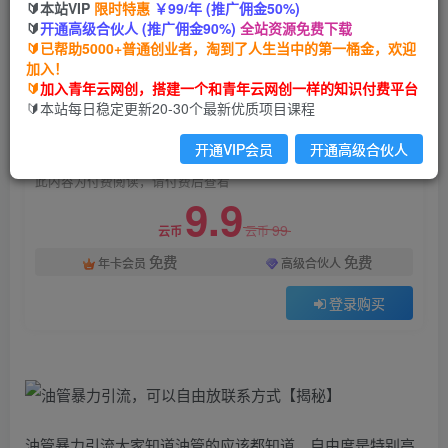
🔰本站VIP
限时特惠
￥99/年 (推广佣金50%)
油管暴力引流，可以自由放联系方式【揭秘】
🔰
开通高级合伙人 (推广佣金90%)
全站资源免费下载
🔰已帮助5000+普通创业者，淘到了人生当中的第一桶金，欢迎
青年云网创
关注
私信
加入！
2年前发布
🔰
加入青年云网创，搭建一个和青年云网创一样的知识付费平台
1825
131
🔰本站每日稳定更新20-30个最新优质项目课程
付费阅读
开通VIP会员
开通高级合伙人
油管暴力引流，可以自由放联系方式【揭秘】
此内容为付费阅读，请付费后查看
9.9
99
云币
云币
免费
免费
年卡会员
高级合伙人
登录购买
油管暴力引流大家知道油管的应该都知道，自由度是特别高