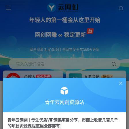
年轻人的第一桶金从这里开始
网创网赚 ∞ 稳定更新
网创资源 & 实战项目 全网首发全年365天更新
输入关键词搜索
合伙人
VIP会员
90%分佣
抢先
合伙人专属推广链接
免费下载全站资源
招募站长
APP下载
推荐
GO
青年云网创资源站
搭建同款网站，自己当老板
浏览器打开下载app
首页
创业课程
会员免费
正文
青年云网创 | 专注优质VIP网课项目分享，市面上收费几百几千
的项目资源课程这里全部都有！