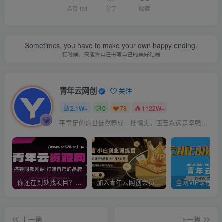
点赞
131
分享
收藏
Sometimes, you have to make your own happy ending.
有时候，只能靠自己书写自己的美好结局
青年云网创
关注
2.1W+
0
78
1122W+
平富足的盛世徒然养成一批懦夫，困苦永远是坚强之母
你还在到处找项目？还在当韭菜？我靠卖项目一个月收入5万+，曾经我也是个失败者。
加入青年云网创会员，全站资源免费学习。加入高级合伙人，推广日入1000+
上一篇
下一篇