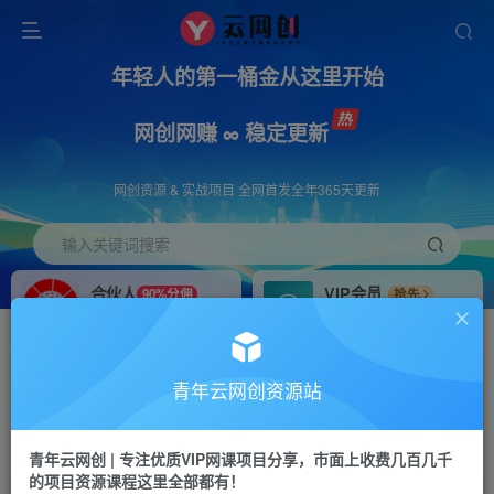
年轻人的第一桶金从这里开始
网创网赚 ∞ 稳定更新
网创资源 & 实战项目 全网首发全年365天更新
输入关键词搜索
合伙人
VIP会员
90%分佣
抢先
合伙人专属推广链接
免费下载全站资源
招募站长
APP下载
推荐
GO
青年云网创资源站
搭建同款网站，自己当老板
浏览器打开下载app
首页
创业课程
会员免费
正文
青年云网创 | 专注优质VIP网课项目分享，市面上收费几百几千
的项目资源课程这里全部都有！