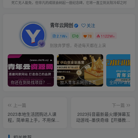
死亡无人能免，但非凡的成就会树起一座纪念碑，它将一直立到太阳冷却之时
青年云网创
关注
2.1W+
0
78
1122W+
别放弃梦想，奇迹每天都在上演
你还在到处找项目？还在当韭菜？我靠卖项目一个月收入5万+，曾经我也是个失败者。
加入青年云网创会员，全站资源免费学习。加入高级合伙人，推广日入1000+
上一篇
下一篇
2023本地生活团购达人课
2023抖音最新最火爆弹幕互
程，简单易上手，不用保证
动游戏–墨侠奇缘【开播教程
金，普通人也可以弯道超车
+起号教程+对接报白等】
相关推荐