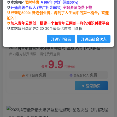
🔰本站VIP
限时特惠
￥99/年 (推广佣金50%)
2023抖音最新最火爆弹幕互动游戏–星舰决战【开
🔰
开通高级合伙人 (推广佣金90%)
全站资源免费下载
播教程+起号教程+对接报白等】
🔰已帮助5000+普通创业者，淘到了人生当中的第一桶金，欢迎
加入！
青年云网创
关注
私信
🔰
加入青年云网创，搭建一个和青年云网创一样的知识付费平台
2年前发布
🔰本站每日稳定更新20-30个最新优质项目课程
1270
49
开通VIP会员
开通高级合伙人
付费阅读
2023抖音最新最火爆弹幕互动游戏–星舰决战【开播教程+起号教程+对接报白等】
此内容为付费阅读，请付费后查看
9.9
99
云币
云币
免费
免费
年卡会员
高级合伙人
登录购买