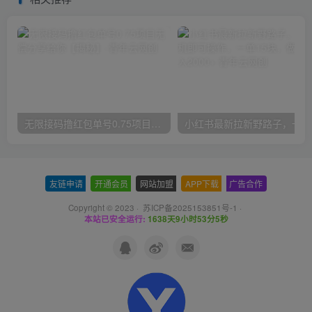
无限接码撸红包单号0.75项目无偿分享给你【揭秘】
小红
友链申请
-
开通会员
-
网站加盟
-
APP下载
-
广告合作
Copyright © 2023 ·
苏ICP备2025153851号-1
·
本站已安全运行:
1638天9小时53分6秒