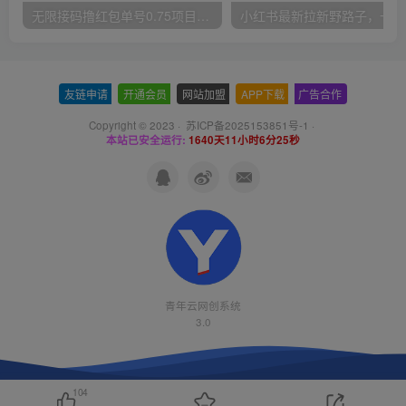
无限接码撸红包单号0.75项目无偿分享给你【揭秘】
小红
友链申请
-
开通会员
-
网站加盟
-
APP下载
-
广告合作
Copyright © 2023 ·
苏ICP备2025153851号-1
·
本站已安全运行:
1640天11小时6分26秒
青年云网创系统
3.0
104