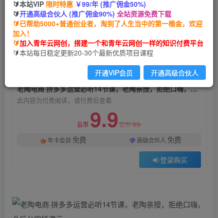
🔰本站VIP
限时特惠
￥99/年 (推广佣金50%)
老陶电商·拼多多运营必听14节课，老陶亲授，拒
🔰
开通高级合伙人 (推广佣金90%)
全站资源免费下载
绝口嗨，全后台实操演示
🔰已帮助5000+普通创业者，淘到了人生当中的第一桶金，欢迎
加入！
青年云网创
关注
私信
🔰
加入青年云网创，搭建一个和青年云网创一样的知识付费平台
2年前发布
🔰本站每日稳定更新20-30个最新优质项目课程
545
104
开通VIP会员
开通高级合伙人
付费阅读
老陶电商·拼多多运营必听14节课，老陶亲授，拒绝口嗨，全后台实操演示
此内容为付费阅读，请付费后查看
9.9
99
云币
云币
免费
免费
年卡会员
高级合伙人
登录购买