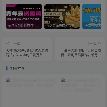
你还在到处找项目？还在当韭菜？我靠卖项目一个月收入5万+，曾经我也是个失败者。
加入青年云网创会员，全站资源免费学习。加入高级合伙人，推广日入1000+
上一篇
下一篇
天祥电商0基础抖店达人邀约
高考志愿填报卡，风口项
玩法，达人邀约日发万单，
目，暴利且易操作，单月捞
批量化复制
金5w+【揭秘】
相关推荐