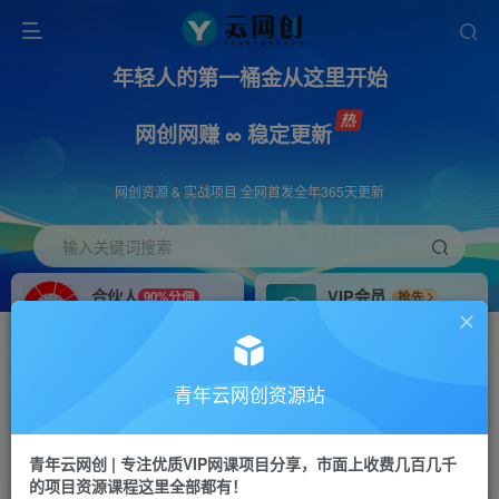
年轻人的第一桶金从这里开始
网创网赚 ∞ 稳定更新
网创资源 & 实战项目 全网首发全年365天更新
输入关键词搜索
合伙人
VIP会员
90%分佣
抢先
合伙人专属推广链接
免费下载全站资源
招募站长
APP下载
推荐
GO
青年云网创资源站
搭建同款网站，自己当老板
浏览器打开下载app
首页
创业课程
会员免费
正文
青年云网创 | 专注优质VIP网课项目分享，市面上收费几百几千
的项目资源课程这里全部都有！