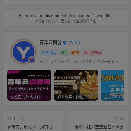
Be happy for this moment, this moment is your life.
享受当下的快乐，因为这一刻正是你的人生
青年云网创
关注
2.1W+
0
78
1122W+
不论生活如何复杂，总要保持自己的那一份优雅
你还在到处找项目？还在当韭菜？我靠卖项目一个月收入5万+，曾经我也是个失败者。
加入青年云网创会员，全站资源免费学习。加入高级合伙人，推广日入1000+
上一篇
下一篇
高考志愿填报卡，风口项
拆解小红书宝宝起名虚拟副