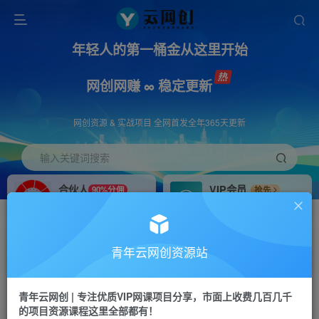
年轻人的第一桶金从这里开始
网创网赚 ∞ 稳定更新
网创资源 & 实战项目 全网首发全年365天更新
输入关键词搜索
合伙人
VIP会员
90%分佣
抢先
合伙人专属推广链接
免费下载全站资源
招募站长
APP下载
推荐
GO
青年云网创资源站
搭建同款网站，自己当老板
浏览器打开下载app
首页
创业课程
会员免费
正文
青年云网创 | 专注优质VIP网课项目分享，市面上收费几百几千
的项目资源课程这里全部都有！