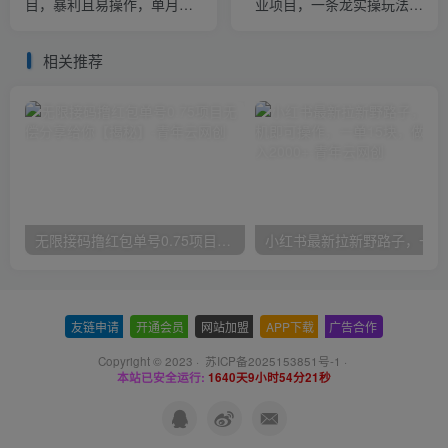
目，暴利且易操作，单月捞
业项目，一条龙实操玩法分
金5w+【揭秘】
享给你（教程+软件）
相关推荐
无限接码撸红包单号0.75项目无偿分享给你【揭秘】
小红
友链申请
-
开通会员
-
网站加盟
-
APP下载
-
广告合作
Copyright © 2023 ·
苏ICP备2025153851号-1
·
本站已安全运行:
1640天9小时54分21秒