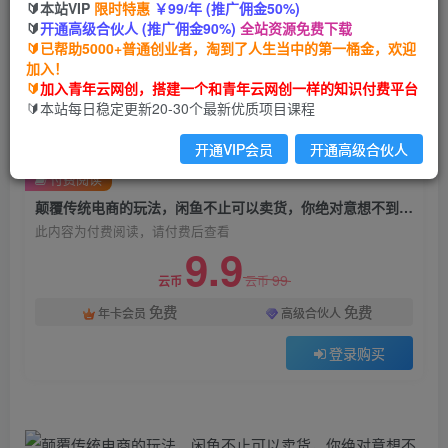
🔰本站VIP
限时特惠
￥99/年 (推广佣金50%)
颠覆传统电商的玩法，闲鱼不止可以卖货，你绝对
🔰
开通高级合伙人 (推广佣金90%)
全站资源免费下载
意想不到的操作。我靠这个项目年收入20W【揭
🔰已帮助5000+普通创业者，淘到了人生当中的第一桶金，欢迎
秘】
加入！
🔰
加入青年云网创，搭建一个和青年云网创一样的知识付费平台
青年云网创
🔰本站每日稳定更新20-30个最新优质项目课程
关注
私信
2年前发布
开通VIP会员
开通高级合伙人
1891
102
付费阅读
颠覆传统电商的玩法，闲鱼不止可以卖货，你绝对意想不到的操作。我靠这个项目年收入20W【揭秘】
此内容为付费阅读，请付费后查看
9.9
99
云币
云币
免费
免费
年卡会员
高级合伙人
登录购买