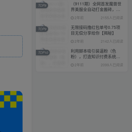
（9111期）全网首发魔兽世
TOP8
界美服全自动打金搬砖，日
入1000+，简单好操作，保
2年前
2155人已阅读
姆级教学
无限接码撸红包单号0.75项
TOP9
目无偿分享给你【揭秘】
2年前
2142人已阅读
利用脚本吸引装逼粉（色
TOP10
粉），打造知识付费系统，
附388元美女写真项目
2年前
2099人已阅读