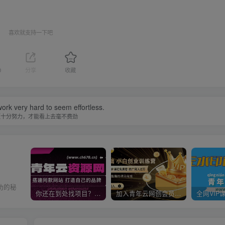
喜欢就支持一下吧
0
分享
收藏
 never change, we change.
世界并没有变，改变的是我们
天开
你还在到处找项目？还在当韭菜？我靠卖项目一个月收入5万+，曾经我也是个失败者。
加入青年云网创会员，全站资源免费学习。加入高级合伙人，推广日入1000+