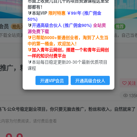
市面上收费几百几千的项目资源课程这里全
部都有！
🔰本站VIP
限时特惠
￥99/年 (推广佣金
50%)
🔰
开通高级合伙人 (推广佣金90%)
全站资
P会员
招募站长
抢先
推荐
源免费下载
下载全站资源
搭建同款网站，自己当
🔰已帮助5000+普通创业者，淘到了人生当
中的第一桶金，欢迎加入！
🔰
加入青年云网创，搭建一个和青年云网创
一样的知识付费平台
🔰本站每日稳定更新20-30个最新优质项目
去推广，粉丝和收入，自然就来了
课程
开通VIP会员
开通高级合伙人
关注
135
路飞·公众号稳定副业项目，你只要无脑去推广，粉丝和收入，自然就来了
此内容为付费阅读，请付费后查看