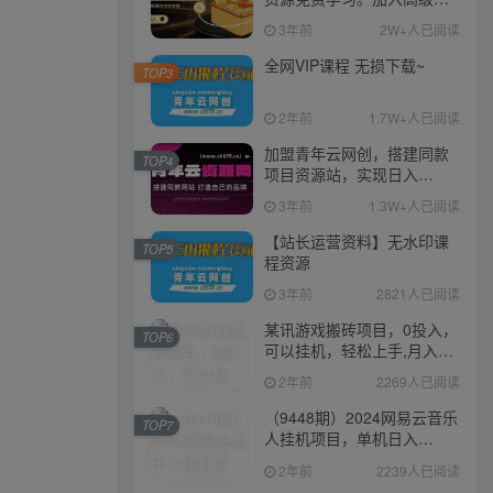
伙人，推广日入1000+
3年前
2W+人已阅读
全网VIP课程 无损下载~
TOP3
2年前
1.7W+人已阅读
加盟青年云网创，搭建同款
TOP4
项目资源站，实现日入
2000+
3年前
1.3W+人已阅读
【站长运营资料】无水印课
TOP5
程资源
3年前
2821人已阅读
某讯游戏搬砖项目，0投入，
TOP6
可以挂机，轻松上手,月入
3000+上不封顶
2年前
2269人已阅读
（9448期）2024网易云音乐
TOP7
人挂机项目，单机日入
150+，无脑月入5000+
2年前
2239人已阅读