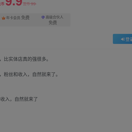
9.9
99
云币
云币
免费
高级合伙人
年卡会员
免费
登
，比实体店真的强很多。
，粉丝和收入，自然就来了。