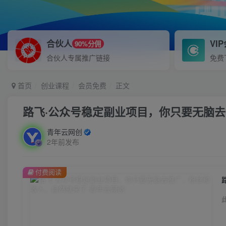
合伙人
VI
90%分佣
合伙人专属推广链接
免费
首页
创业课程
会员免费
正文
路飞·公众号稳定副业项目，你只要无脑
青年云网创
2年前发布
付费阅读