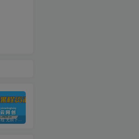
全网VIP课程 无损下载~
加盟青年云网创，搭建同款项目资源站，实现日入2000+
【站长运营资料】无水印课程资源