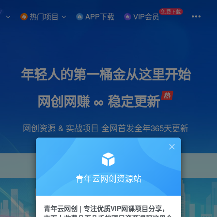
W
免费下载
热门项目
APP下载
VIP会员
年轻人的第一桶金从这里开始
网创网赚 ∞ 稳定更新
网创资源 & 实战项目 全网首发全年365天更新
青年云网创资源站
项目
引流
抖音
短视频
剪辑
会员
青年云网创 | 专注优质VIP网课项目分享，