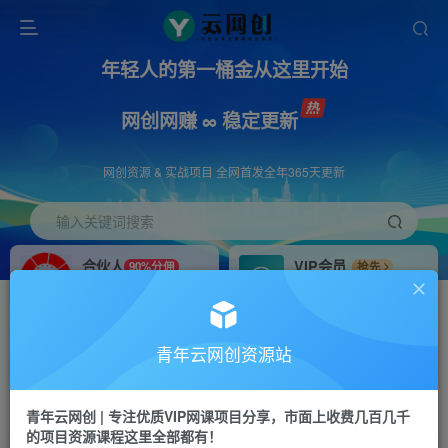
年轻人的第一桶金从这里开始
网创网赚 ∞ 稳定更新
网创资源 & 实战项目 全网首发全年365天更新
输入关键词搜索
合伙人
VIP会员
90%分佣
抢先
合伙人专属推广链接
免费下载全站资源
招募站长
APP下载
推荐
GO
青年云网创资源站
搭建同款网站，自己当老板
浏览器打开下载app
首页
创业课程
会员免费
正文
青年云网创 | 专注优质VIP网课项目分享，市面上收费几百几千
的项目资源课程这里全部都有！