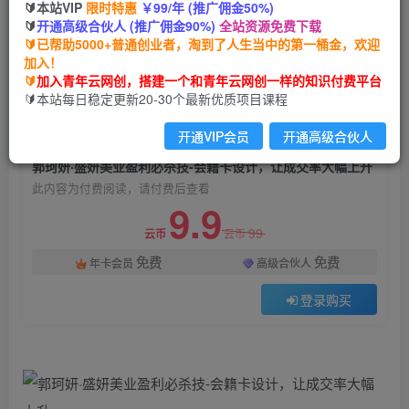
🔰本站VIP
限时特惠
￥99/年 (推广佣金50%)
郭珂妍·盛妍美业盈利必杀技-会籍卡设计，让成交
🔰
开通高级合伙人 (推广佣金90%)
全站资源免费下载
率大幅上升
🔰已帮助5000+普通创业者，淘到了人生当中的第一桶金，欢迎
加入！
青年云网创
关注
私信
🔰
加入青年云网创，搭建一个和青年云网创一样的知识付费平台
2年前发布
🔰本站每日稳定更新20-30个最新优质项目课程
923
161
开通VIP会员
开通高级合伙人
付费阅读
郭珂妍·盛妍美业盈利必杀技-会籍卡设计，让成交率大幅上升
此内容为付费阅读，请付费后查看
9.9
99
云币
云币
免费
免费
年卡会员
高级合伙人
登录购买