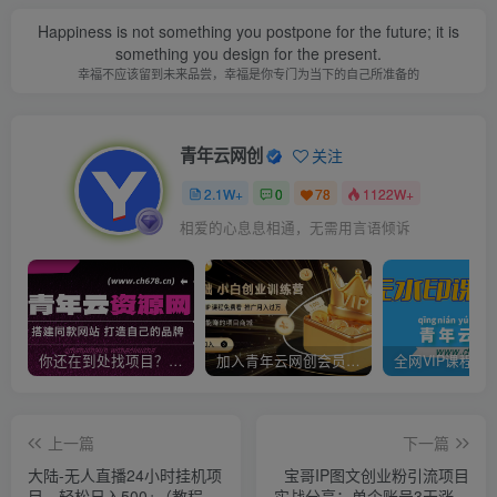
Happiness is not something you postpone for the future; it is
something you design for the present.
幸福不应该留到未来品尝，幸福是你专门为当下的自己所准备的
青年云网创
关注
2.1W+
0
78
1122W+
相爱的心息息相通，无需用言语倾诉
你还在到处找项目？还在当韭菜？我靠卖项目一个月收入5万+，曾经我也是个失败者。
加入青年云网创会员，全站资源免费学习。加入高级合伙人，推广日入1000+
上一篇
下一篇
大陆-无人直播24小时挂机项
宝哥IP图文创业粉引流项目
目，轻松日入500+（教程
实战分享：单个账号3天涨粉