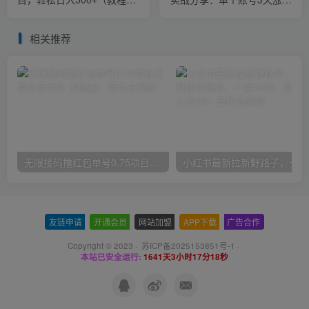
+素材+软件）
1万，变现8万块钱（图文教
程）【揭秘】
相关推荐
无限接码撸红包单号0.75项目无偿分享给你【揭秘】
小红
友链申请
-
开通会员
-
网站加盟
-
APP下载
-
广告合作
Copyright © 2023 ·
苏ICP备2025153851号-1
·
本站已安全运行:
1641天3小时17分19秒