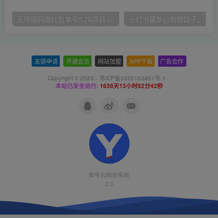
无限接码撸红包单号0.75项目无偿分享给你【揭秘】
小红
友链申请
-
开通会员
-
网站加盟
-
APP下载
-
广告合作
Copyright © 2023 ·
苏ICP备2025153851号-1
·
本站已安全运行:
1638天13小时52分43秒
青年云网创系统
3.0