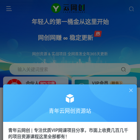
年轻人的第一桶金从这里开始
网创网赚 ∞ 稳定更新
网创资源 & 实战项目 全网首发全年365天更新
输入关键词搜索
合伙人
VIP会员
90%分佣
抢先
合伙人专属推广链接
免费下载全站资源
招募站长
APP下载
推荐
GO
青年云网创资源站
搭建同款网站，自己当老板
浏览器打开下载app
首页
创业课程
会员免费
正文
青年云网创 | 专注优质VIP网课项目分享，市面上收费几百几千
的项目资源课程这里全部都有！