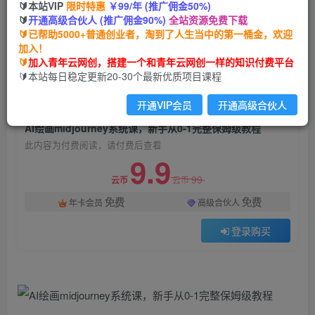
🔰本站VIP
限时特惠
￥99/年 (推广佣金50%)
AI绘画midjourney系统课，新手从0-1完整保姆级
🔰
开通高级合伙人 (推广佣金90%)
全站资源免费下载
教程
🔰已帮助5000+普通创业者，淘到了人生当中的第一桶金，欢迎
加入！
青年云网创
关注
私信
🔰
加入青年云网创，搭建一个和青年云网创一样的知识付费平台
2年前发布
🔰本站每日稳定更新20-30个最新优质项目课程
823
78
开通VIP会员
开通高级合伙人
付费阅读
AI绘画midjourney系统课，新手从0-1完整保姆级教程
此内容为付费阅读，请付费后查看
9.9
99
云币
云币
免费
免费
年卡会员
高级合伙人
登录购买