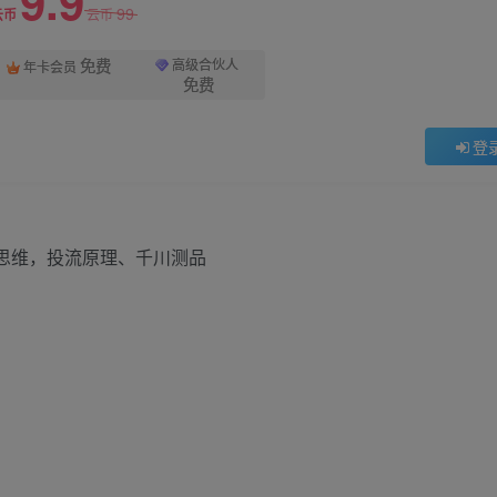
9.9
99
云币
云币
免费
高级合伙人
年卡会员
免费
登