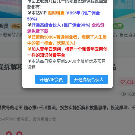
市面上收费几百几千的项目资源课程这里全
部都有！
🔰本站VIP
限时特惠
￥99/年 (推广佣金
50%)
🔰
开通高级合伙人 (推广佣金90%)
全站资
P会员
招募站长
抢先
推荐
源免费下载
下载全站资源
搭建同款网站，自己当
🔰已帮助5000+普通创业者，淘到了人生当
中的第一桶金，欢迎加入！
🔰
加入青年云网创，搭建一个和青年云网创
一样的知识付费平台
🔰本站每日稳定更新20-30个最新优质项目
实操拆解和放量思维，投流原理、千川测品
课程
开通VIP会员
开通高级合伙人
关注
163
爱做号的老王·随心推+千川投流，投放实操拆解和放量思维，投流原理、
此内容为付费阅读，请付费后查看