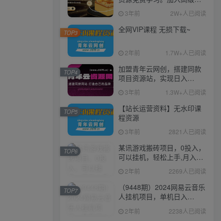
伙人，推广日入1000+
3年前
2W+人已阅读
全网VIP课程 无损下载~
TOP3
2年前
1.7W+人已阅读
加盟青年云网创，搭建同款
TOP4
项目资源站，实现日入
2000+
3年前
1.3W+人已阅读
【站长运营资料】无水印课
TOP5
程资源
3年前
2821人已阅读
某讯游戏搬砖项目，0投入，
TOP6
可以挂机，轻松上手,月入
3000+上不封顶
2年前
2269人已阅读
（9448期）2024网易云音乐
TOP7
人挂机项目，单机日入
150+，无脑月入5000+
2年前
2238人已阅读