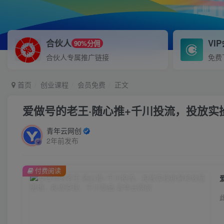
合伙人
VI
90%分佣
合伙人专属推广链接
免费
首页
创业课程
会员免费
正文
爱做号的老王·随心推+千川投流，投放
青年云网创
2年前发布
付费阅读