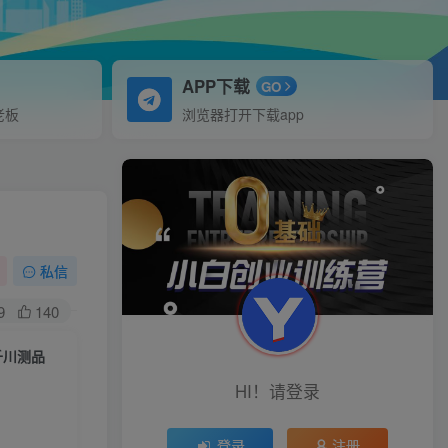
APP下载
GO
老板
浏览器打开下载app
私信
9
140
千川测品
HI！请登录
登录
注册