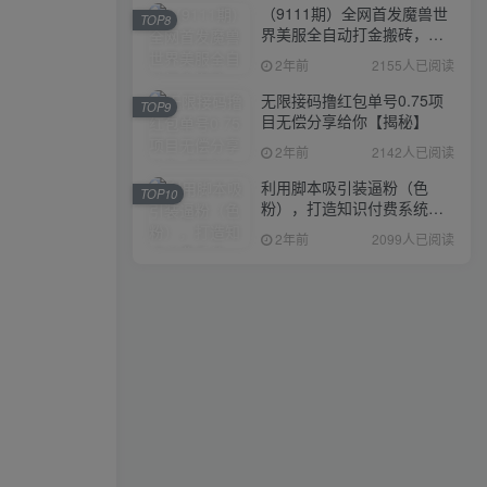
（9111期）全网首发魔兽世
TOP8
界美服全自动打金搬砖，日
入1000+，简单好操作，保
2年前
2155人已阅读
姆级教学
无限接码撸红包单号0.75项
TOP9
目无偿分享给你【揭秘】
2年前
2142人已阅读
利用脚本吸引装逼粉（色
TOP10
粉），打造知识付费系统，
附388元美女写真项目
2年前
2099人已阅读