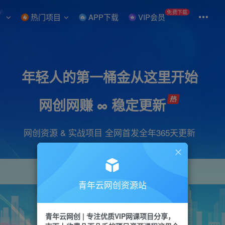
W
免费下载
热门项目
APP下载
VIP会员
年轻人的第一桶金从这里开始
网创网赚 ∞ 稳定更新
网创资源 & 实战项目 全网首发全年365天更新
青年云网创资源站
项目
引流
抖音
短视频
剪辑
会员
青年云网创 | 专注优质VIP网课项目分享，