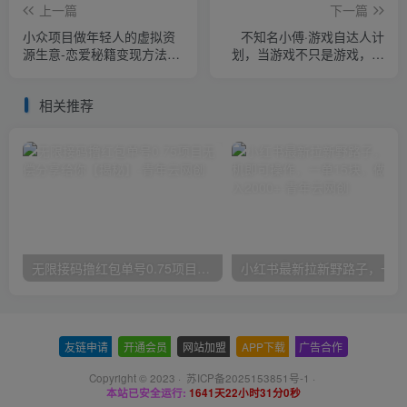
上一篇
下一篇
小众项目做年轻人的虚拟资
不知名小傅·游戏自达人计
源生意-恋爱秘籍变现方法
划，​当游戏不只是游戏，利
【揭秘】
用好短视频才是游戏的新时
代
相关推荐
无限接码撸红包单号0.75项目无偿分享给你【揭秘】
小红
友链申请
-
开通会员
-
网站加盟
-
APP下载
-
广告合作
Copyright © 2023 ·
苏ICP备2025153851号-1
·
本站已安全运行:
1641天22小时31分1秒