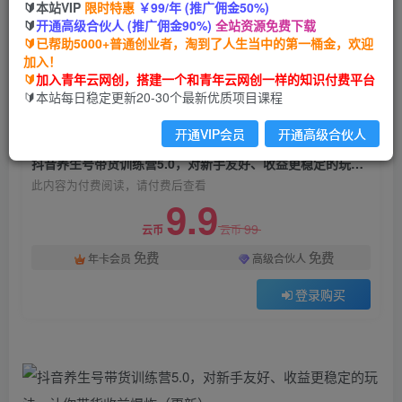
🔰本站VIP
限时特惠
￥99/年 (推广佣金50%)
抖音养生号带货训练营5.0，对新手友好、收益更
🔰
开通高级合伙人 (推广佣金90%)
全站资源免费下载
稳定的玩法，让你带货收益爆炸（更新）
🔰已帮助5000+普通创业者，淘到了人生当中的第一桶金，欢迎
加入！
青年云网创
关注
私信
🔰
加入青年云网创，搭建一个和青年云网创一样的知识付费平台
2年前发布
🔰本站每日稳定更新20-30个最新优质项目课程
1198
169
开通VIP会员
开通高级合伙人
付费阅读
抖音养生号带货训练营5.0，对新手友好、收益更稳定的玩法，让你带货收益爆炸（更新）
此内容为付费阅读，请付费后查看
9.9
99
云币
云币
免费
免费
年卡会员
高级合伙人
登录购买