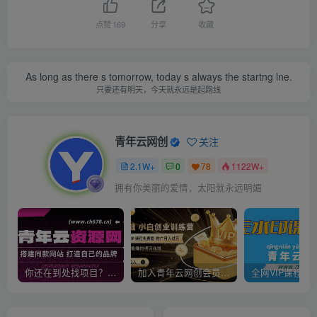
点赞
169
分享
收藏
As long as there s tomorrow, today s always the startng lne.
只要还有明天，今天就永远是起跑线
青年云网创
关注
2.1W+
0
78
1122W+
拥有你美丽的爱情，太阳就永远明媚
你还在到处找项目？还在当韭菜？我靠卖项目一个月收入5万+，曾经我也是个失败者。
加入青年云网创会员，全站资源免费学习。加入高级合伙人，推广日入1000+