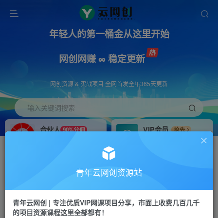
年轻人的第一桶金从这里开始
网创网赚 ∞ 稳定更新
网创资源 & 实战项目 全网首发全年365天更新
输入关键词搜索
合伙人
VIP会员
90%分佣
抢先
合伙人专属推广链接
免费下载全站资源
招募站长
APP下载
推荐
GO
青年云网创资源站
搭建同款网站，自己当老板
浏览器打开下载app
首页
创业课程
会员免费
正文
青年云网创 | 专注优质VIP网课项目分享，市面上收费几百几千
的项目资源课程这里全部都有！