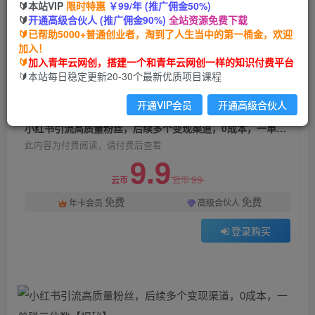
🔰本站VIP
限时特惠
￥99/年 (推广佣金50%)
小红书引流高质量粉丝，后续多个变现渠道，0成
🔰
开通高级合伙人 (推广佣金90%)
全站资源免费下载
本，一单赚三位数【揭秘】
🔰已帮助5000+普通创业者，淘到了人生当中的第一桶金，欢迎
加入！
青年云网创
关注
私信
🔰
加入青年云网创，搭建一个和青年云网创一样的知识付费平台
2年前发布
🔰本站每日稳定更新20-30个最新优质项目课程
712
107
开通VIP会员
开通高级合伙人
付费阅读
小红书引流高质量粉丝，后续多个变现渠道，0成本，一单赚三位数【揭秘】
此内容为付费阅读，请付费后查看
9.9
99
云币
云币
免费
免费
年卡会员
高级合伙人
登录购买