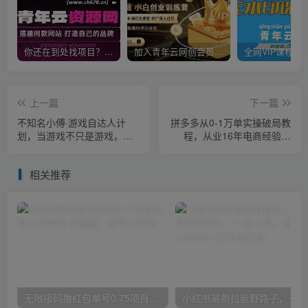
你还在到处找项目？还在当韭菜？我靠卖项目一个月收入5万+，曾经我也是个失败者。
加入青年云网创会员，全站资源免费学习。加入高级合伙人，推广日入1000+
上一篇
下一篇
不知名小傅·游戏自达人计
拼多多从0-1万单实操破局教
划，​当游戏不只是游戏，利
程，从业16年电商经验打
用好短视频才是游戏的新时
磨，目前日发单15万单
代
相关推荐
无限接码撸红包单号0.75项目无偿分享给你【揭秘】
小红