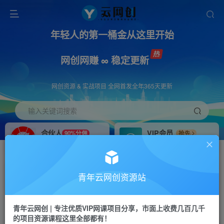
年轻人的第一桶金从这里开始
网创网赚 ∞ 稳定更新
网创资源 & 实战项目 全网首发全年365天更新
输入关键词搜索
合伙人
VIP会员
90%分佣
抢先
合伙人专属推广链接
免费下载全站资源
招募站长
APP下载
推荐
GO
青年云网创资源站
搭建同款网站，自己当老板
浏览器打开下载app
首页
创业课程
会员免费
正文
青年云网创 | 专注优质VIP网课项目分享，市面上收费几百几千
的项目资源课程这里全部都有！