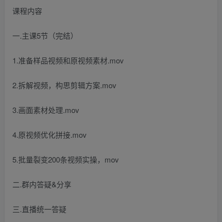
课程内容
一.主课5节（完结）
1.准备样品视频和原视频素材.mov
2.拆解视频，构思剪辑方案.mov
3.画面素材处理.mov
4.原视频优化拼接.mov
5.批量裂变200条视频实操，mov
二.群内答疑&分享
三.直播统一答疑