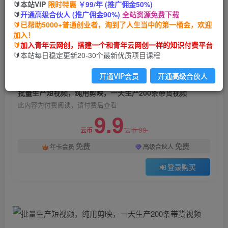
🔰本站VIP
限时特惠
￥99/年 (推广佣金50%)
批量生产短视频，纯用剪映，一天生产200条带货
🔰
开通高级合伙人 (推广佣金90%)
全站资源免费下载
视频
🔰已帮助5000+普通创业者，淘到了人生当中的第一桶金，欢迎
加入！
青年云网创
关注
私信
🔰
加入青年云网创，搭建一个和青年云网创一样的知识付费平台
2年前发布
🔰本站每日稳定更新20-30个最新优质项目课程
1626
31
开通VIP会员
开通高级合伙人
付费阅读
批量生产短视频，纯用剪映，一天生产200条带货视频
此内容为付费阅读，请付费后查看
9.9
99
云币
云币
免费
免费
年卡会员
高级合伙人
登录购买