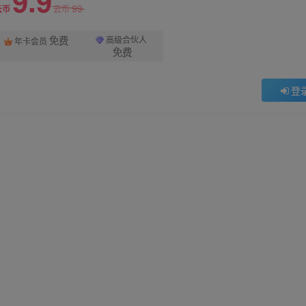
9.9
99
云币
云币
免费
高级合伙人
年卡会员
免费
登