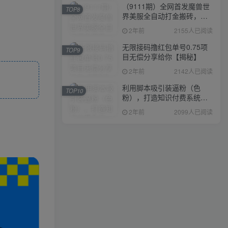
（9111期）全网首发魔兽世
TOP8
界美服全自动打金搬砖，日
入1000+，简单好操作，保
2年前
2155人已阅读
姆级教学
无限接码撸红包单号0.75项
TOP9
目无偿分享给你【揭秘】
2年前
2142人已阅读
利用脚本吸引装逼粉（色
TOP10
粉），打造知识付费系统，
附388元美女写真项目
2年前
2099人已阅读