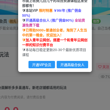
市面上收费几百几千的项目资源课程这里全
部都有！
🔰本站VIP
限时特惠
￥99/年 (推广佣金
50%)
🔰
开通高级合伙人 (推广佣金90%)
全站资
P会员
招募站长
抢先
推荐
源免费下载
下载全站资源
搭建同款网站，自己当
🔰已帮助5000+普通创业者，淘到了人生当
中的第一桶金，欢迎加入！
🔰
加入青年云网创，搭建一个和青年云网创
一样的知识付费平台
🔰本站每日稳定更新20-30个最新优质项目
玩法
课程
开通VIP会员
开通高级合伙人
关注
71
全面解析多多直通车，​新老店铺都适用的玩法
此内容为付费阅读，请付费后查看