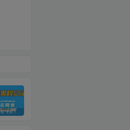
全网VIP课程 无损下载~
加盟青年云网创，搭建同款项目资源站，实现日入2000+
【站长运营资料】无水印课程资源