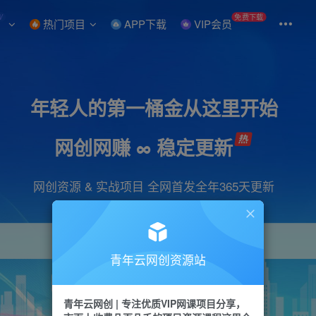
W
免费下载
热门项目
APP下载
VIP会员
年轻人的第一桶金从这里开始
网创网赚 ∞ 稳定更新
网创资源 & 实战项目 全网首发全年365天更新
青年云网创资源站
项目
引流
抖音
短视频
剪辑
会员
青年云网创 | 专注优质VIP网课项目分享，