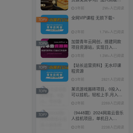
伙人，推广日入1000+
3年前
2W+人已阅读
全网VIP课程 无损下载~
TOP3
2年前
1.7W+人已阅读
加盟青年云网创，搭建同款
TOP4
项目资源站，实现日入
2000+
3年前
1.3W+人已阅读
【站长运营资料】无水印课
TOP5
程资源
3年前
2821人已阅读
某讯游戏搬砖项目，0投入，
TOP6
可以挂机，轻松上手,月入
3000+上不封顶
2年前
2269人已阅读
（9448期）2024网易云音乐
TOP7
人挂机项目，单机日入
150+，无脑月入5000+
2年前
2238人已阅读