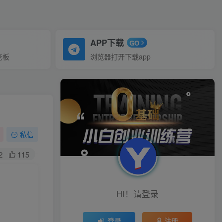
APP下载
GO
老板
浏览器打开下载app
私信
2
115
HI！请登录
登录
注册