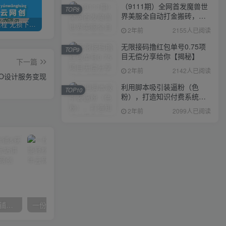
（9111期）全网首发魔兽世
TOP8
界美服全自动打金搬砖，日
全网VIP课程 无损下载~
加盟青年云网创，搭建同款项目资源站，实现日入2000+
【站长运营资料】无水印课程资源
入1000+，简单好操作，保
2年前
2155人已阅读
姆级教学
无限接码撸红包单号0.75项
TOP9
目无偿分享给你【揭秘】
下一篇
2年前
2142人已阅读
GO设计服务变现
利用脚本吸引装逼粉（色
TOP10
粉），打造知识付费系统，
附388元美女写真项目
2年前
2099人已阅读
【阿里国际站】打造Top店铺&获得优质询盘客户，​95%的国际站讲师不会说的运营技巧
一份资料多种变现方式，小白也能轻松上手，日入800不是问题