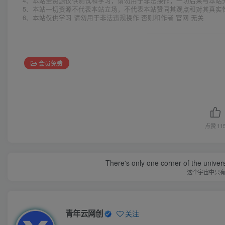
4、本站全资源仅供测试和学习，请勿用于非法操作，一切后果与本站
5、本站一切资源不代表本站立场，不代表本站赞同其观点和对其真实
6、本站仅供学习 请勿用于非法违规操作 否则和作者 官网 无关
会员免费
点赞
11
There's only one corner of the univer
这个宇宙中只
青年云网创
关注