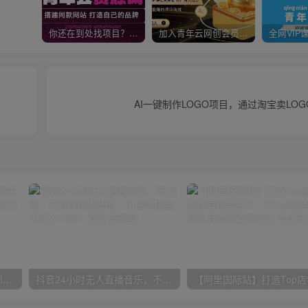
你还在到处找项目？还在当韭菜？我靠卖项目一个月收入5万+，曾经我也是个失败者。
加入青年云网创会员，全站资源免费学习。加入高级合伙人，推广日入1000+
AI一键制作LOGO项目，通过淘宝卖LO
小红书最新拉新野路子，一部手机即可操作，一单15块，做得好日入2000+
抖音24小时无人直播音乐，不违规，不封号纯撸音浪，小白实操当天日入1000+