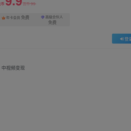
9.9
99
云币
云币
免费
高级合伙人
年卡会员
免费
登