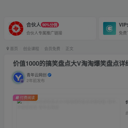
合伙人
VI
90%分佣
合伙人专属推广链接
免费
首页
创业课程
会员免费
正文
价值1000的搞笑盘点大V淘淘爆笑盘点
青年云网创
2年前发布
付费阅读