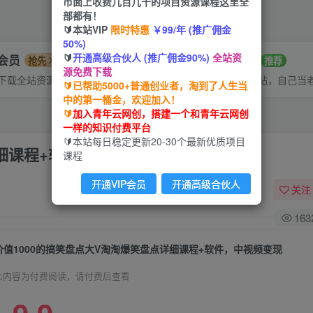
市面上收费几百几千的项目资源课程这里全
部都有！
🔰本站VIP
限时特惠
￥99/年 (推广佣金
50%)
🔰
开通高级合伙人 (推广佣金90%)
全站资
P会员
招募站长
抢先
推荐
源免费下载
下载全站资源
搭建同款网站，自己当
🔰已帮助5000+普通创业者，淘到了人生当
中的第一桶金，欢迎加入！
🔰
加入青年云网创，搭建一个和青年云网创
一样的知识付费平台
🔰本站每日稳定更新20-30个最新优质项目
详细课程+软件，中视频变现
课程
开通VIP会员
开通高级合伙人
关注
163
价值1000的搞笑盘点大V淘淘爆笑盘点详细课程+软件，中视频变现
此内容为付费阅读，请付费后查看