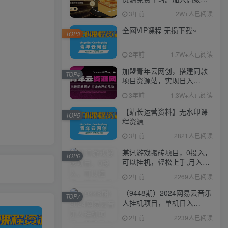
伙人，推广日入1000+
3年前
2W+人已阅读
全网VIP课程 无损下载~
TOP3
2年前
1.7W+人已阅读
加盟青年云网创，搭建同款
TOP4
项目资源站，实现日入
2000+
3年前
1.3W+人已阅读
【站长运营资料】无水印课
TOP5
程资源
3年前
2821人已阅读
某讯游戏搬砖项目，0投入，
TOP6
可以挂机，轻松上手,月入
3000+上不封顶
2年前
2269人已阅读
（9448期）2024网易云音乐
TOP7
人挂机项目，单机日入
150+，无脑月入5000+
2年前
2239人已阅读