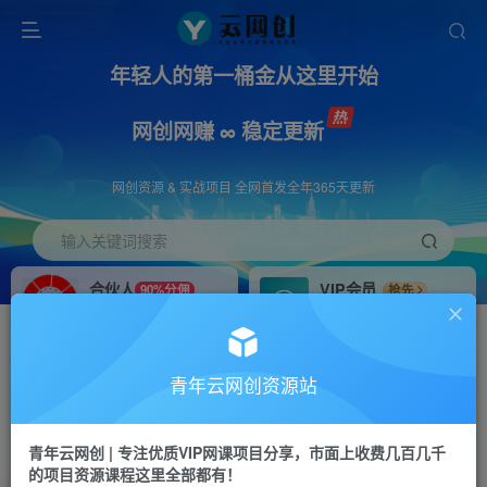
年轻人的第一桶金从这里开始
网创网赚 ∞ 稳定更新
网创资源 & 实战项目 全网首发全年365天更新
输入关键词搜索
合伙人
VIP会员
90%分佣
抢先
合伙人专属推广链接
免费下载全站资源
招募站长
APP下载
推荐
GO
青年云网创资源站
搭建同款网站，自己当老板
浏览器打开下载app
首页
创业课程
会员免费
正文
青年云网创 | 专注优质VIP网课项目分享，市面上收费几百几千
的项目资源课程这里全部都有！