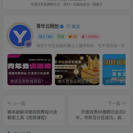
传递光亮有两种方式：成为一支蜡烛或当一面镜子
青年云网创
关注
2.1W+
0
78
1122W+
海浪宁可在挡路的礁山上撞得粉碎，也不肯后退一步
你还在到处找项目？还在当韭菜？我靠卖项目一个月收入5万+，曾经我也是个失败者。
加入青年云网创会员，全站资源免费学习。加入高级合伙人，推广日入1000+
上一篇
下一篇
脚本破解详细视频教程内含
外面收费88撸腾讯会员2
解密工具《视频课程》
年，号称百分百成功，具体
自测【操作教程】