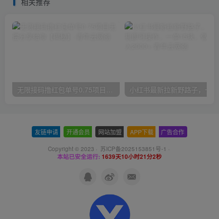
相关推荐
无限接码撸红包单号0.75项目无偿分享给你【揭秘】
小红
友链申请
-
开通会员
-
网站加盟
-
APP下载
-
广告合作
Copyright © 2023 ·
苏ICP备2025153851号-1
·
本站已安全运行:
1639天10小时21分2秒