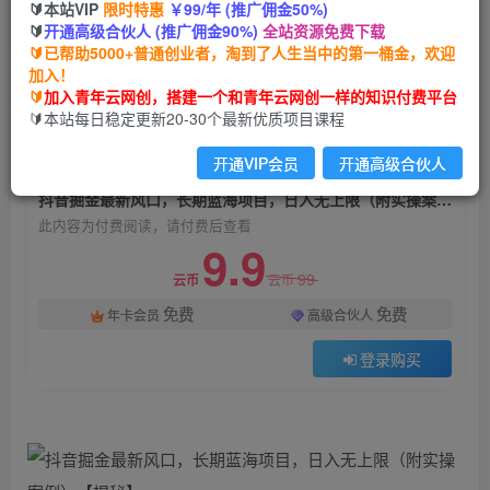
🔰本站VIP
限时特惠
￥99/年 (推广佣金50%)
抖音掘金最新风口，长期蓝海项目，日入无上限
🔰
开通高级合伙人 (推广佣金90%)
全站资源免费下载
（附实操案例）【揭秘】
🔰已帮助5000+普通创业者，淘到了人生当中的第一桶金，欢迎
加入！
青年云网创
关注
私信
🔰
加入青年云网创，搭建一个和青年云网创一样的知识付费平台
2年前发布
🔰本站每日稳定更新20-30个最新优质项目课程
1313
148
开通VIP会员
开通高级合伙人
付费阅读
抖音掘金最新风口，长期蓝海项目，日入无上限（附实操案例）【揭秘】
此内容为付费阅读，请付费后查看
9.9
99
云币
云币
免费
免费
年卡会员
高级合伙人
登录购买