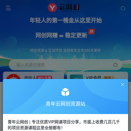
年轻人的第一桶金从这里开始
网创网赚 ∞ 稳定更新
网创资源 & 实战项目 全网首发全年365天更新
输入关键词搜索
合伙人
VIP会员
90%分佣
抢先
合伙人专属推广链接
免费下载全站资源
招募站长
APP下载
推荐
GO
青年云网创资源站
搭建同款网站，自己当老板
浏览器打开下载app
首页
创业课程
会员免费
正文
青年云网创 | 专注优质VIP网课项目分享，市面上收费几百几千
的项目资源课程这里全部都有！