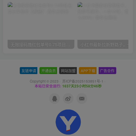
无限接码撸红包单号0.75项目无偿分享给你【揭秘】
小红
友链申请
-
开通会员
-
网站加盟
-
APP下载
-
广告合作
Copyright © 2023 ·
苏ICP备2025153851号-1
·
本站已安全运行:
1637天23小时58分47秒