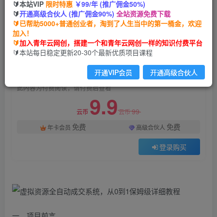
🔰本站VIP
限时特惠
￥99/年 (推广佣金50%)
虚拟资源全自动成交系统，从0到1保姆级详细教程
🔰
开通高级合伙人 (推广佣金90%)
全站资源免费下载
🔰已帮助5000+普通创业者，淘到了人生当中的第一桶金，欢迎
青年云网创
关注
私信
加入！
2年前发布
🔰
加入青年云网创，搭建一个和青年云网创一样的知识付费平台
1773
48
🔰本站每日稳定更新20-30个最新优质项目课程
付费阅读
开通VIP会员
开通高级合伙人
虚拟资源全自动成交系统，从0到1保姆级详细教程
此内容为付费阅读，请付费后查看
9.9
99
云币
云币
免费
免费
年卡会员
高级合伙人
登录购买
一、项目前言