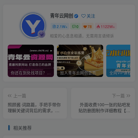
青年云网创
关注
2.1W+
0
78
1122W+
相爱的心息息相通，无需用言语倾诉
你还在到处找项目？还在当韭菜？我靠卖项目一个月收入5万+，曾经我也是个失败者。
加入青年云网创会员，全站资源免费学习。加入高级合伙人，推广日入1000+
上一篇
下一篇
照顾酱·词路篇，手把手带你
外面收费100一张的贴吧发
理解关键词背后的需求，想
贴防删图制作详细教程【软
要做好淘宝，就必须理解词
件+教程】
路
相关推荐