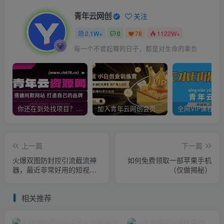
青年云网创
关注
2.1W+
0
78
1122W+
每一个不曾起舞的日子，都是对生命的辜负
你还在到处找项目？还在当韭菜？我靠卖项目一个月收入5万+，曾经我也是个失败者。
加入青年云网创会员，全站资源免费学习。加入高级合伙人，推广日入1000+
上一篇
下一篇
火爆双图防封控引流截流神
如何免费领取一部苹果手机
器，最近非常好用的短视频
（仅做揭秘）
截流方法【揭秘】
相关推荐