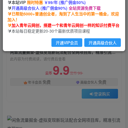
🔰本站VIP
限时特惠
￥99/年 (推广佣金50%)
闲鱼流量掘金-虚拟变现新玩法配合全网项目库，
🔰
开通高级合伙人 (推广佣金90%)
全站资源免费下载
精准引流变现3W+
🔰已帮助5000+普通创业者，淘到了人生当中的第一桶金，欢迎
加入！
青年云网创
关注
私信
🔰
加入青年云网创，搭建一个和青年云网创一样的知识付费平台
2年前发布
🔰本站每日稳定更新20-30个最新优质项目课程
813
146
开通VIP会员
开通高级合伙人
付费阅读
闲鱼流量掘金-虚拟变现新玩法配合全网项目库，精准引流变现3W+
此内容为付费阅读，请付费后查看
9.9
99
云币
云币
免费
免费
年卡会员
高级合伙人
登录购买