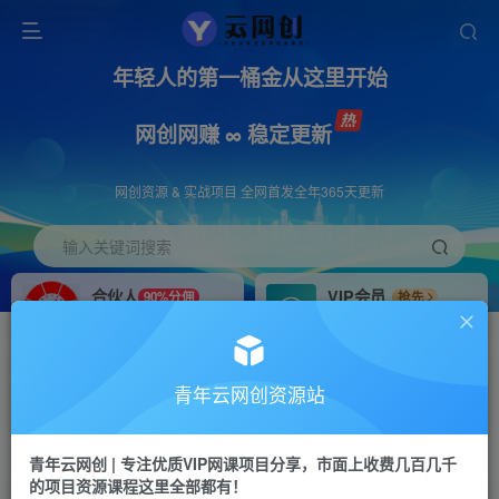
年轻人的第一桶金从这里开始
网创网赚 ∞ 稳定更新
网创资源 & 实战项目 全网首发全年365天更新
输入关键词搜索
合伙人
VIP会员
90%分佣
抢先
合伙人专属推广链接
免费下载全站资源
招募站长
APP下载
推荐
GO
青年云网创资源站
搭建同款网站，自己当老板
浏览器打开下载app
首页
创业课程
会员免费
正文
青年云网创 | 专注优质VIP网课项目分享，市面上收费几百几千
的项目资源课程这里全部都有！