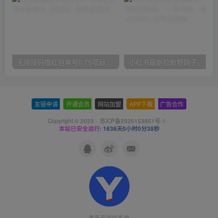
无限接码撸红包单号0.75项目无偿分享给你【揭秘】
小红
友链申请
-
开通会员
-
网站加盟
-
APP下载
-
广告合作
Copyright © 2023 ·
苏ICP备2025153851号-1
·
本站已安全运行:
1638天0小时0分38秒
青年云网创系统