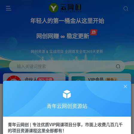
年轻人的第一桶金从这里开始
网创网赚 ∞ 稳定更新
网创资源 & 实战项目 全网首发全年365天更新
输入关键词搜索
合伙人
VIP会员
90%分佣
抢先
合伙人专属推广链接
免费下载全站资源
招募站长
APP下载
推荐
GO
青年云网创资源站
搭建同款网站，自己当老板
浏览器打开下载app
首页
创业课程
会员免费
正文
青年云网创 | 专注优质VIP网课项目分享，市面上收费几百几千
的项目资源课程这里全部都有！