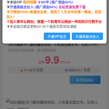
🔰本站VIP
限时特惠
￥99/年 (推广佣金50%)
2023最新冷门暴利赚钱项目，人性直击图文号，
🔰
开通高级合伙人 (推广佣金90%)
全站资源免费下载
日收入1000+【揭秘】
🔰已帮助5000+普通创业者，淘到了人生当中的第一桶金，欢迎
加入！
青年云网创
关注
私信
🔰
加入青年云网创，搭建一个和青年云网创一样的知识付费平台
2年前发布
🔰本站每日稳定更新20-30个最新优质项目课程
858
70
开通VIP会员
开通高级合伙人
付费阅读
2023最新冷门暴利赚钱项目，人性直击图文号，日收入1000+【揭秘】
此内容为付费阅读，请付费后查看
9.9
99
云币
云币
免费
免费
年卡会员
高级合伙人
登录购买