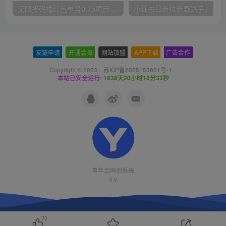
无限接码撸红包单号0.75项目无偿分享给你【揭秘】
小红
友链申请
-
开通会员
-
网站加盟
-
APP下载
-
广告合作
Copyright © 2023 ·
苏ICP备2025153851号-1
·
本站已安全运行:
1638天20小时18分33秒
青年云网创系统
3.0
70