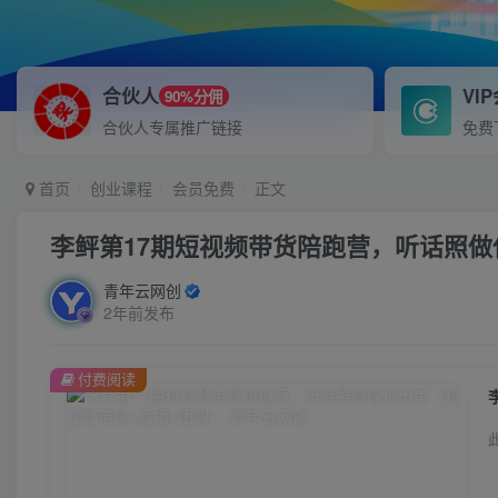
合伙人
VI
90%分佣
合伙人专属推广链接
免费
首页
创业课程
会员免费
正文
李鲆第17期短视频带货陪跑营，听话照做
青年云网创
2年前发布
付费阅读