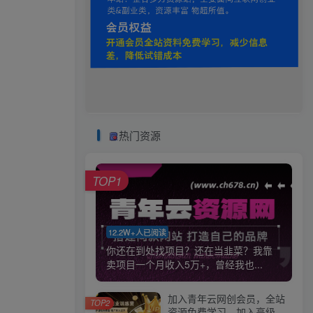
热门资源
TOP1
12.2W+人已阅读
你还在到处找项目？还在当韭菜？我靠
卖项目一个月收入5万+，曾经我也...
加入青年云网创会员，全站
TOP2
资源免费学习。加入高级合