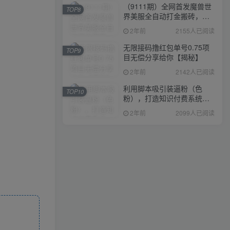
（9111期）全网首发魔兽世
TOP8
界美服全自动打金搬砖，日
入1000+，简单好操作，保
2年前
2155人已阅读
姆级教学
无限接码撸红包单号0.75项
TOP9
目无偿分享给你【揭秘】
2年前
2142人已阅读
利用脚本吸引装逼粉（色
TOP10
粉），打造知识付费系统，
附388元美女写真项目
2年前
2099人已阅读