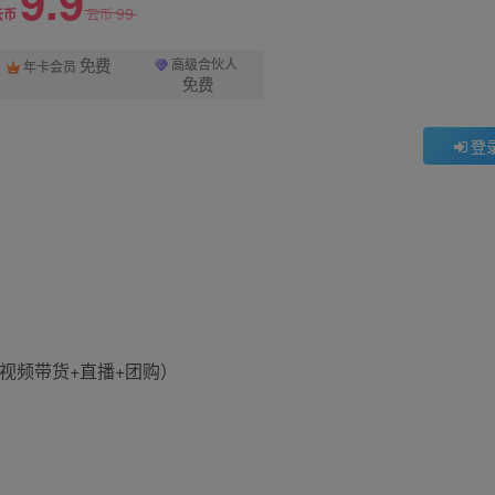
9.9
99
云币
云币
免费
高级合伙人
年卡会员
免费
登