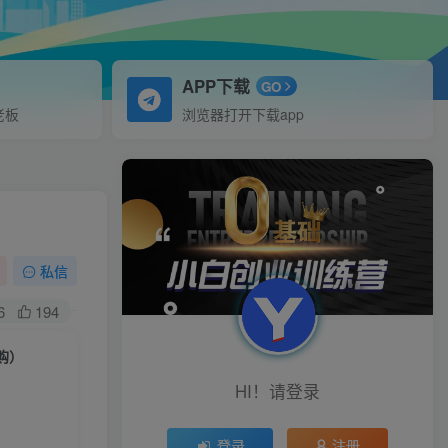
APP下载
GO
老板
浏览器打开下载app
私信
6
194
购）
HI！请登录
登录
注册