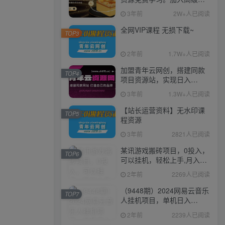
伙人，推广日入1000+
3年前
2W+人已阅读
全网VIP课程 无损下载~
TOP3
2年前
1.7W+人已阅读
加盟青年云网创，搭建同款
TOP4
项目资源站，实现日入
2000+
3年前
1.3W+人已阅读
【站长运营资料】无水印课
TOP5
程资源
3年前
2821人已阅读
某讯游戏搬砖项目，0投入，
TOP6
可以挂机，轻松上手,月入
3000+上不封顶
2年前
2269人已阅读
（9448期）2024网易云音乐
TOP7
人挂机项目，单机日入
150+，无脑月入5000+
2年前
2239人已阅读