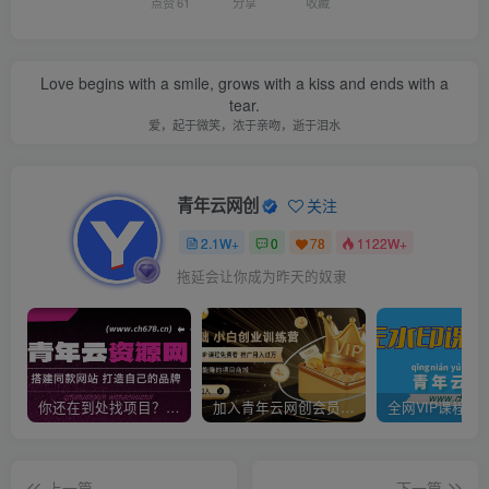
点赞
61
分享
收藏
Time always save the best for last.
时间总把最好的人留到最后
青年云网创
关注
2.1W+
0
78
1122W+
开心点，别担心，微笑就好
你还在到处找项目？还在当韭菜？我靠卖项目一个月收入5万+，曾经我也是个失败者。
加入青年云网创会员，全站资源免费学习。加入高级合伙人，推广日入1000+
上一篇
下一篇