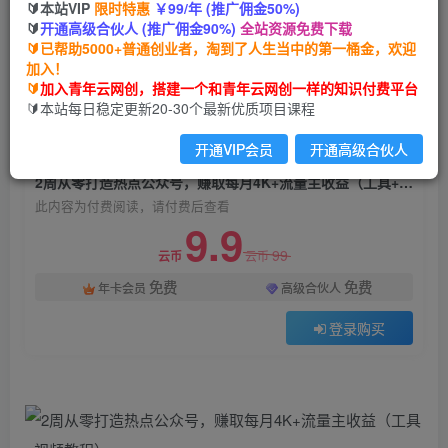
🔰本站VIP
限时特惠
￥99/年 (推广佣金50%)
2周从零打造热点公众号，赚取每月4K+流量主收
🔰
开通高级合伙人 (推广佣金90%)
全站资源免费下载
益（工具+视频教程）
🔰已帮助5000+普通创业者，淘到了人生当中的第一桶金，欢迎
加入！
青年云网创
关注
私信
🔰
加入青年云网创，搭建一个和青年云网创一样的知识付费平台
2年前发布
🔰本站每日稳定更新20-30个最新优质项目课程
974
61
开通VIP会员
开通高级合伙人
付费阅读
2周从零打造热点公众号，赚取每月4K+流量主收益（工具+视频教程）
此内容为付费阅读，请付费后查看
9.9
99
云币
云币
免费
免费
年卡会员
高级合伙人
登录购买