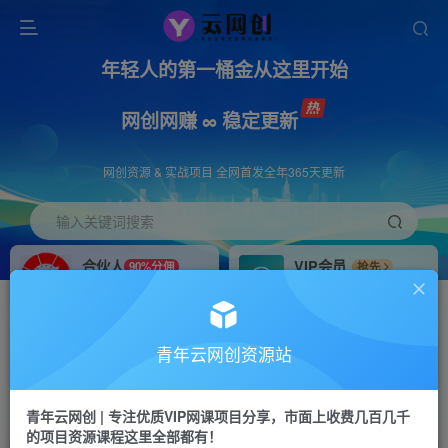
年轻人的第一桶金从这里开始
网创网赚 ∞ 稳定更新
网创资源 & 实战项目 全网首发全年365天更新
输入关键词搜索
合伙人
VIP会员
90%分佣
抢先
合伙人专属推广链接
免费下载全站资源
招募站长
APP下载
推荐
GO
青年云网创资源站
搭建同款网站，自己当老板
浏览器打开下载app
首页
创业课程
会员免费
正文
青年云网创 | 专注优质VIP网课项目分享，市面上收费几百几千
的项目资源课程这里全部都有！