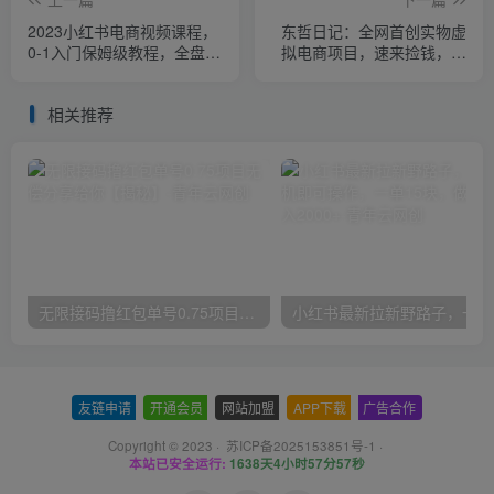
2023小红书电商视频课程，
东哲日记：全网首创实物虚
0-1入门保姆级教程，全盘玩
拟电商项目，速来捡钱，成
法小白也能做到月入2w+
本低，一单赚几十块！
相关推荐
无限接码撸红包单号0.75项目无偿分享给你【揭秘】
小红
友链申请
-
开通会员
-
网站加盟
-
APP下载
-
广告合作
Copyright © 2023 ·
苏ICP备2025153851号-1
·
本站已安全运行:
1638天4小时57分57秒