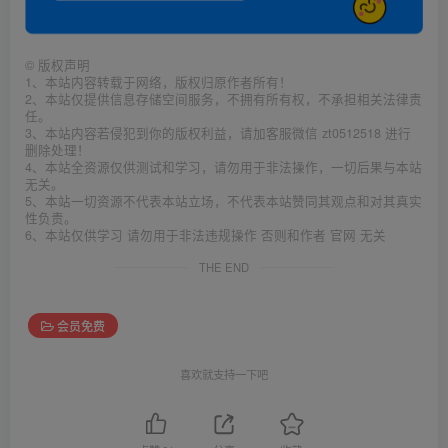
©
版权声明
1、本站内容转载于网络，版权归原作者所有！
2、本站仅提供信息存储空间服务，不拥有所有权，不承担相关法律责
任。
3、本站内容若侵犯到你的版权利益，请加客服微信 zt0512518 进行
删除处理！
4、本站全资源仅供测试和学习，请勿用于非法操作，一切后果与本站
无关。
5、本站一切资源不代表本站立场，不代表本站赞同其观点和对其真实
性负责。
6、本站仅供学习 请勿用于非法违规操作 否则和作者 官网 无关
THE END
会员免费
喜欢就支持一下吧