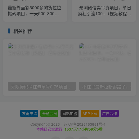
最新外面割5000多的货拉拉
亲测微信卖写真项目，单日
搬砖项目，一天500-800，
疯狂引流100+（视频教程）
首发拆解痛点【揭秘】
【揭秘】
相关推荐
无限接码撸红包单号0.75项目无偿分享给你【揭秘】
小红
友链申请
-
开通会员
-
网站加盟
-
APP下载
-
广告合作
Copyright © 2023 ·
苏ICP备2025153851号-1
·
本站已安全运行:
1637天17小时59分6秒