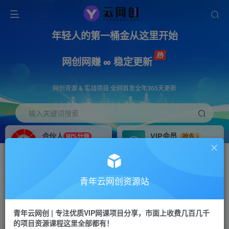
年轻人的第一桶金从这里开始
网创网赚 ∞ 稳定更新
网创资源 & 实战项目 全网首发全年365天更新
输入关键词搜索
合伙人
VIP会员
90%分佣
抢先
合伙人专属推广链接
免费下载全站资源
招募站长
APP下载
推荐
GO
青年云网创资源站
搭建同款网站，自己当老板
浏览器打开下载app
首页
创业课程
会员免费
正文
青年云网创 | 专注优质VIP网课项目分享，市面上收费几百几千
的项目资源课程这里全部都有！