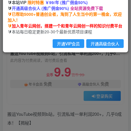
🔰本站VIP
限时特惠
￥99/年 (推广佣金50%)
搬运YouTube视频到b站，引流私域一单利润
🔰
开通高级合伙人 (推广佣金90%)
全站资源免费下载
200+，几乎0成本！【揭秘】
🔰已帮助5000+普通创业者，淘到了人生当中的第一桶金，欢迎
加入！
青年云网创
关注
私信
🔰
加入青年云网创，搭建一个和青年云网创一样的知识付费平台
2年前发布
🔰本站每日稳定更新20-30个最新优质项目课程
756
79
开通VIP会员
开通高级合伙人
付费阅读
搬运YouTube视频到b站，引流私域一单利润200+，几乎0成本！【揭秘】
此内容为付费阅读，请付费后查看
9.9
99
云币
云币
免费
免费
年卡会员
高级合伙人
登录购买
搬运YouTube视频到b站，引流私域一单利润200+，几乎0成
本！【揭秘】