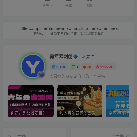
点赞
79
分享
收藏
Little compliments mean so much to me sometimes.
有时候，一点微不足道的肯定，对我却意义非凡
青年云网创
关注
2.1W+
0
78
1122W+
人最好的朋友是自己的十个手指
你还在到处找项目？还在当韭菜？我靠卖项目一个月收入5万+，曾经我也是个失败者。
加入青年云网创会员，全站资源免费学习。加入高级合伙人，推广日入1000+
上一篇
下一篇