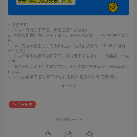
©
版权声明
1、本站内容转载于网络，版权归原作者所有！
2、本站仅提供信息存储空间服务，不拥有所有权，不承担相关法律责
任。
3、本站内容若侵犯到你的版权利益，请加客服微信 zt0512518 进行
删除处理！
4、本站全资源仅供测试和学习，请勿用于非法操作，一切后果与本站
无关。
5、本站一切资源不代表本站立场，不代表本站赞同其观点和对其真实
性负责。
6、本站仅供学习 请勿用于非法违规操作 否则和作者 官网 无关
THE END
会员免费
喜欢就支持一下吧