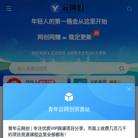
年轻人的第一桶金从这里开始
网创网赚 ∞ 稳定更新
网创资源 & 实战项目 全网首发全年365天更新
输入关键词搜索
合伙人
VIP会员
90%分佣
抢先
合伙人专属推广链接
免费下载全站资源
招募站长
APP下载
推荐
GO
青年云网创资源站
搭建同款网站，自己当老板
浏览器打开下载app
首页
创业课程
会员免费
正文
青年云网创 | 专注优质VIP网课项目分享，市面上收费几百几千
的项目资源课程这里全部都有！