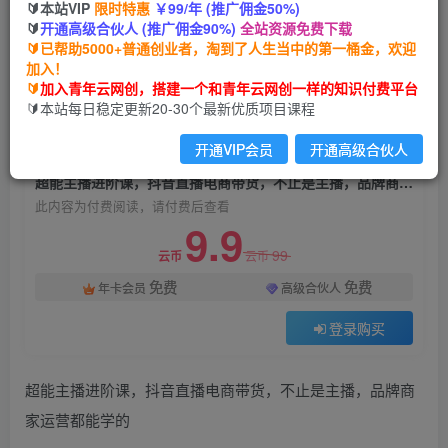
🔰本站VIP
限时特惠
￥99/年 (推广佣金50%)
超能主播进阶课，抖音直播电商带货，不止是主
🔰
开通高级合伙人 (推广佣金90%)
全站资源免费下载
播，品牌商家运营都能学的
🔰已帮助5000+普通创业者，淘到了人生当中的第一桶金，欢迎
加入！
青年云网创
关注
私信
🔰
加入青年云网创，搭建一个和青年云网创一样的知识付费平台
2年前发布
🔰本站每日稳定更新20-30个最新优质项目课程
1546
31
开通VIP会员
开通高级合伙人
付费阅读
超能主播进阶课，抖音直播电商带货，不止是主播，品牌商家运营都能学的
此内容为付费阅读，请付费后查看
9.9
99
云币
云币
免费
免费
年卡会员
高级合伙人
登录购买
超能主播进阶课，抖音直播电商带货，不止是主播，品牌商
家运营都能学的