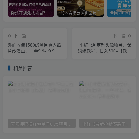
你还在到处找项目？还在当韭菜？我靠卖项目一个月收入5万+，曾经我也是个失败者。
加入青年云网创会员，全站资源免费学习。加入高级合伙人，推广日入1000+
上一篇
下一篇
外面收费1580的项目真人照
小红书AI定制头像项目，保
片改漫画，一单9.9-19.9，
姆级教程，日入500+【教程
一部手机实现月入过万【揭
+工具】【揭秘】
秘】
相关推荐
无限接码撸红包单号0.75项目无偿分享给你【揭秘】
小红