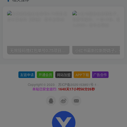
无限接码撸红包单号0.75项目无偿分享给你【揭秘】
小红
友链申请
-
开通会员
-
网站加盟
-
APP下载
-
广告合作
Copyright © 2023 ·
苏ICP备2025153851号-1
·
本站已安全运行:
1640天17小时56分27秒