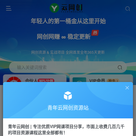
年轻人的第一桶金从这里开始
网创网赚 ∞ 稳定更新
网创资源 & 实战项目 全网首发全年365天更新
输入关键词搜索
合伙人
VIP会员
90%分佣
抢先
合伙人专属推广链接
免费下载全站资源
招募站长
APP下载
推荐
GO
青年云网创资源站
搭建同款网站，自己当老板
浏览器打开下载app
首页
创业课程
会员免费
正文
青年云网创 | 专注优质VIP网课项目分享，市面上收费几百几千
的项目资源课程这里全部都有！