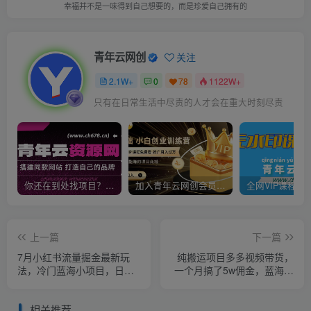
幸福并不是一味得到自己想要的，而是珍爱自己拥有的
青年云网创
关注
2.1W+
0
78
1122W+
只有在日常生活中尽责的人才会在重大时刻尽责
你还在到处找项目？还在当韭菜？我靠卖项目一个月收入5万+，曾经我也是个失败者。
加入青年云网创会员，全站资源免费学习。加入高级合伙人，推广日入1000+
上一篇
下一篇
7月小红书流量掘金最新玩
纯搬运项目多多视频带货，
法，冷门蓝海小项目，日入
一个月搞了5w佣金，蓝海项
200+【揭秘】
目，纯小白也能操作【揭
秘】
相关推荐