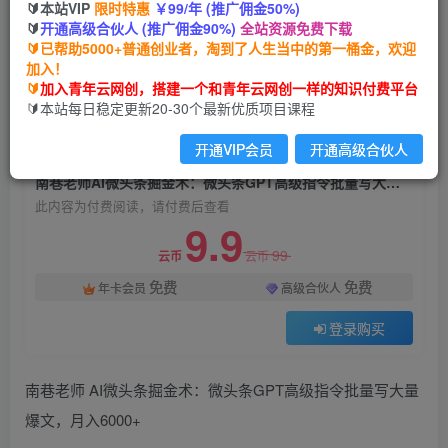
🔰本站VIP
限时特惠
￥99/年 (推广佣金50%)
南巷老师AI微头条掘金术：微头条GPT高级指令批
🔰
开通高级合伙人 (推广佣金90%)
全站资源免费下载
量写大量爆文，月入6000+
🔰已帮助5000+普通创业者，淘到了人生当中的第一桶金，欢迎
加入！
青年云网创
关注
私信
🔰
加入青年云网创，搭建一个和青年云网创一样的知识付费平台
2年前发布
🔰本站每日稳定更新20-30个最新优质项目课程
717
41
开通VIP会员
开通高级合伙人
付费阅读
南巷老师AI微头条掘金术：微头条GPT高级指令批量写大量爆文，月入6000+
此内容为付费阅读，请付费后查看
9.9
99
云币
云币
免费
免费
年卡会员
高级合伙人
登录购买
南巷老师 AI微头条掘金术：微头条GPT高级指令批量写大量
爆文，月入6000+