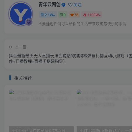
青年云网创
关注
2.1W+
0
78
1122W+
不要延迟任何可以给你的生活带来欢笑与快乐的事情
上一篇
抖音最新最火无人直播玩法会说话的狗狗本弹幕礼物互动小游戏（
件+开播教程+直播间搭建指导）
相关推荐
无限接码撸红包单号0.75项目无偿分享给你【揭秘】