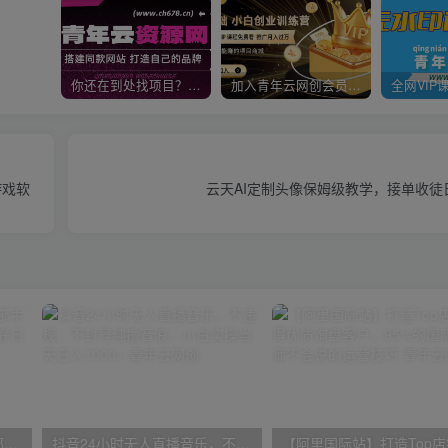
你还在到处找项目？还在当韭菜？我靠卖项目一个月收入5万+，曾经我也是个失败者。
加入青年云网创会员，全站资源免费学习。加入高级合伙人，推广日入1000+
游戏软
云天AI定制头像保姆级教学，接单收徒日入3
小红书最新拉新野路子，一部手机即可操作，一单15块，做得好日入2000+
抖音24小时无人直播音乐，不违规，不封号纯撸音浪，小白实操当天日入1000+