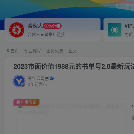
合伙人
VI
90%分佣
合伙人专属推广链接
免费
首页
创业课程
会员免费
正文
2023市面价值1988元的书单号2.0最新
青年云网创
2年前发布
付费阅读