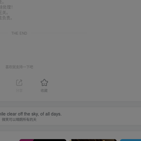
任。
删除处理！
无关。
性负责。
THE END
喜欢就支持一下吧
分享
收藏
e clear off the sky, of all days.
微笑可以晴朗所有的天