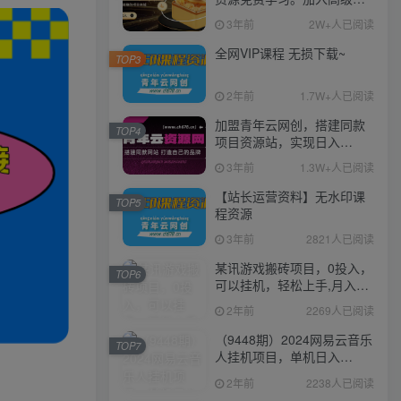
伙人，推广日入1000+
3年前
2W+人已阅读
全网VIP课程 无损下载~
TOP3
2年前
1.7W+人已阅读
加盟青年云网创，搭建同款
TOP4
项目资源站，实现日入
2000+
3年前
1.3W+人已阅读
【站长运营资料】无水印课
TOP5
程资源
3年前
2821人已阅读
某讯游戏搬砖项目，0投入，
TOP6
可以挂机，轻松上手,月入
3000+上不封顶
2年前
2269人已阅读
（9448期）2024网易云音乐
TOP7
人挂机项目，单机日入
150+，无脑月入5000+
2年前
2238人已阅读