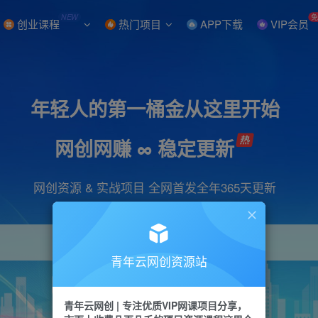
NEW
创业课程
热门项目
APP下载
VIP会员
年轻人的第一桶金从这里开始
网创网赚 ∞ 稳定更新
网创资源 & 实战项目 全网首发全年365天更新
青年云网创资源站
项目
引流
抖音
短视频
剪辑
会员
青年云网创 | 专注优质VIP网课项目分享，