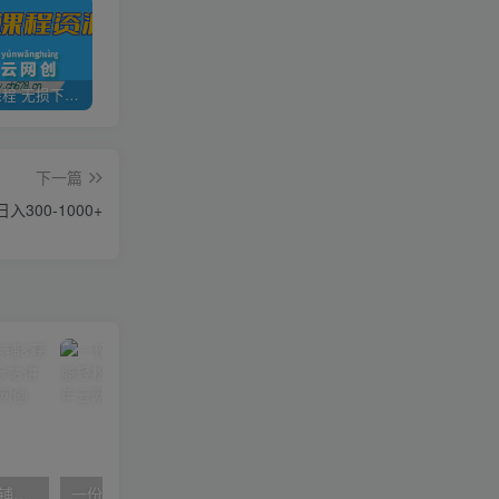
全网VIP课程 无损下载~
加盟青年云网创，搭建同款项目资源站，实现日入2000+
【站长运营资料】无水印课程资源
下一篇
00-1000+
【阿里国际站】打造Top店铺&获得优质询盘客户，​95%的国际站讲师不会说的运营技巧
一份资料多种变现方式，小白也能轻松上手，日入800不是问题