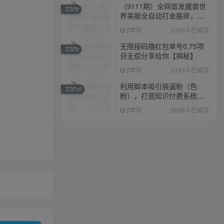
（9111期）全网首发魔兽世
TOP8
界美服全自动打金搬砖，日
入1000+，简单好操作，保
2年前
2155人已阅读
姆级教学
无限接码撸红包单号0.75项
TOP9
目无偿分享给你【揭秘】
2年前
2142人已阅读
利用脚本吸引装逼粉（色
TOP10
粉），打造知识付费系统，
附388元美女写真项目
2年前
2099人已阅读