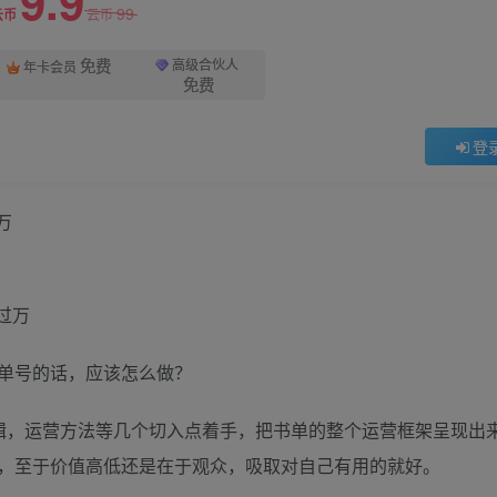
9.9
99
云币
云币
免费
高级合伙人
年卡会员
免费
登
万
单号的话，应该怎么做？
辑，运营方法等几个切入点着手，把书单的整个运营框架呈现出
，至于价值高低还是在于观众，吸取对自己有用的就好。