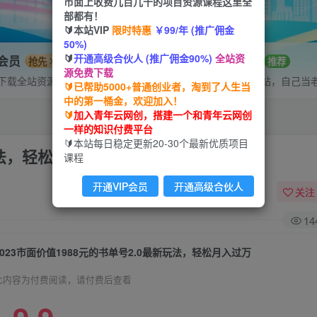
市面上收费几百几千的项目资源课程这里全
部都有！
🔰本站VIP
限时特惠
￥99/年 (推广佣金
50%)
🔰
开通高级合伙人 (推广佣金90%)
全站资
P会员
招募站长
抢先
推荐
源免费下载
下载全站资源
搭建同款网站，自己当
🔰已帮助5000+普通创业者，淘到了人生当
中的第一桶金，欢迎加入！
🔰
加入青年云网创，搭建一个和青年云网创
一样的知识付费平台
🔰本站每日稳定更新20-30个最新优质项目
玩法，轻松月入过万
课程
开通VIP会员
开通高级合伙人
关注
14
2023市面价值1988元的书单号2.0最新玩法，轻松月入过万
此内容为付费阅读，请付费后查看