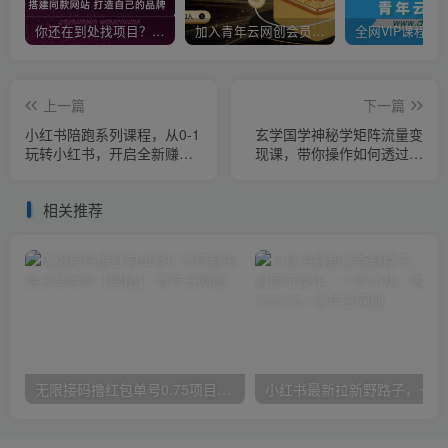
你还在到处找项目？还在当韭菜？我靠卖项目一个月收入5万+，曾经我也是个失败者。
加入青年云网创会员，全站资源免费学习。加入高级合伙人，推广日入1000+
上一篇
下一篇
小红书陪跑系列课程，从0-1
玄学国学神秘学矩阵流量变
玩转小红书，开启全新赚钱
现课，带你操作如何透过强
模式
大的矩阵号流量变现
相关推荐
无限接码撸红包单号0.75项目无偿分享给你【揭秘】
小红