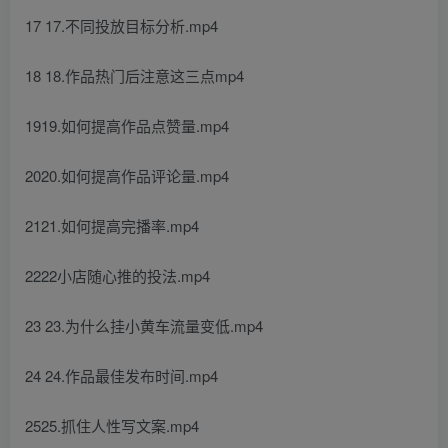
17 17.不同投放目标分析.mp4
18 18.作品热门后注意这三点mp4
1919.如何提高作品点赞量.mp4
2020.如何提高作品评论量.mp4
2121.如何提高完播率.mp4
2222小店随心推的投法.mp4
23 23.为什么挂小黄车流量变低.mp4
24 24.作品最佳发布时间.mp4
2525.抓住人性写文案.mp4