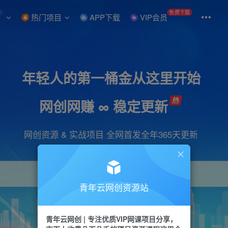
W
免费下载
热门项目
APP下载
VIP会员
年轻人的第一桶金从这里开始
网创网赚 ∞ 稳定更新
网创资源 & 实战项目 全网首发全年365天更新
青年云网创资源站
项目
引流
抖音
短视频
剪辑
会员
青年云网创 | 专注优质VIP网课项目分享，