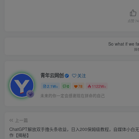
点赞
74
So what if we fa
摔
青年云网创
关注
2.1W+
0
78
1122W+
未来的你一定会感谢现在拼命的自己
上一篇
ChatGPT解放双手撸头条收益，日入200保姆级教程，自媒体小白
作【揭秘】