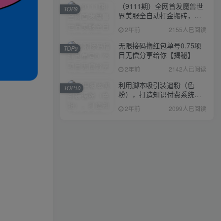
（9111期）全网首发魔兽世
TOP8
界美服全自动打金搬砖，日
入1000+，简单好操作，保
2年前
2155人已阅读
姆级教学
无限接码撸红包单号0.75项
TOP9
目无偿分享给你【揭秘】
2年前
2142人已阅读
利用脚本吸引装逼粉（色
TOP10
粉），打造知识付费系统，
附388元美女写真项目
2年前
2099人已阅读