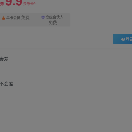
9.9
99
云币
云币
免费
高级合伙人
年卡会员
免费
登
会差