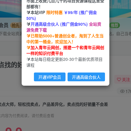
市面上收费几百几千的项目资源课程这里全
部都有！
🔰本站VIP
限时特惠
￥99/年 (推广佣金
50%)
🔰
开通高级合伙人 (推广佣金90%)
全站资
P会员
招募站长
抢先
推荐
源免费下载
下载全站资源
搭建同款网站，自己当
🔰已帮助5000+普通创业者，淘到了人生当
中的第一桶金，欢迎加入！
🔰
加入青年云网创，搭建一个和青年云网创
一样的知识付费平台
🔰本站每日稳定更新20-30个最新优质项目
点找的好销量不会差
课程
开通VIP会员
开通高级合伙人
关注
17
卖点大师，轻松找卖点，产品差异化，卖点找的好销量不会差
此内容为付费阅读，请付费后查看