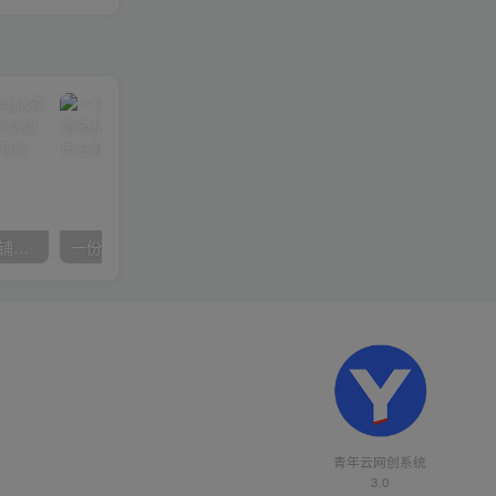
【阿里国际站】打造Top店铺&获得优质询盘客户，​95%的国际站讲师不会说的运营技巧
一份资料多种变现方式，小白也能轻松上手，日入800不是问题
青年云网创系统
3.0