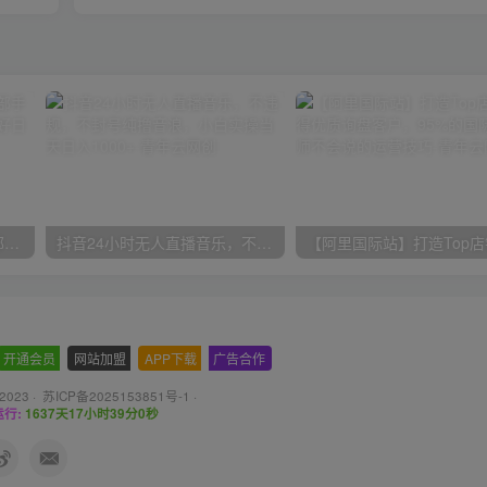
小红书最新拉新野路子，一部手机即可操作，一单15块，做得好日入2000+
抖音24小时无人直播音乐，不违规，不封号纯撸音浪，小白实操当天日入1000+
开通会员
-
网站加盟
-
APP下载
-
广告合作
 2023 ·
苏ICP备2025153851号-1
·
行:
1637天17小时39分1秒