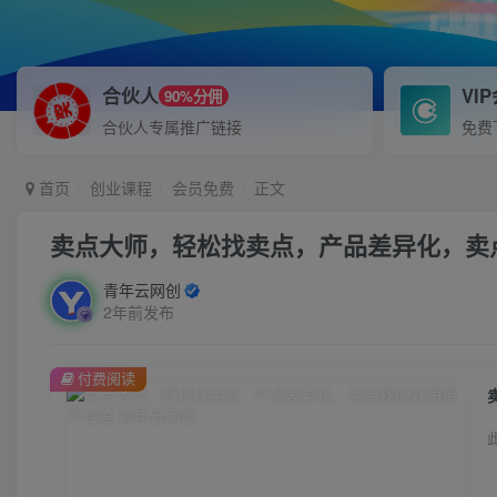
合伙人
VI
90%分佣
合伙人专属推广链接
免费
首页
创业课程
会员免费
正文
卖点大师，轻松找卖点，产品差异化，卖
青年云网创
2年前发布
付费阅读