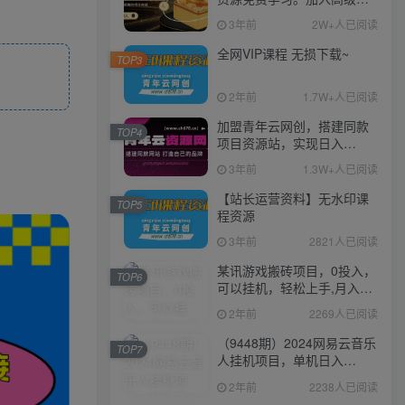
伙人，推广日入1000+
3年前
2W+人已阅读
全网VIP课程 无损下载~
TOP3
2年前
1.7W+人已阅读
加盟青年云网创，搭建同款
TOP4
项目资源站，实现日入
2000+
3年前
1.3W+人已阅读
【站长运营资料】无水印课
TOP5
程资源
3年前
2821人已阅读
某讯游戏搬砖项目，0投入，
TOP6
可以挂机，轻松上手,月入
3000+上不封顶
2年前
2269人已阅读
（9448期）2024网易云音乐
TOP7
人挂机项目，单机日入
150+，无脑月入5000+
2年前
2238人已阅读