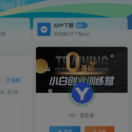
APP下载
GO
老板
浏览器打开下载app
私信
04
74
HI！请登录
登录
注册