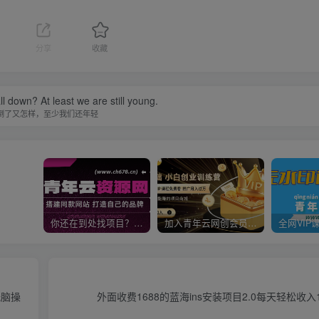
分享
收藏
ll down? At least we are still young.
倒了又怎样，至少我们还年轻
你还在到处找项目？还在当韭菜？我靠卖项目一个月收入5万+，曾经我也是个失败者。
加入青年云网创会员，全站资源免费学习。加入高级合伙人，推广日入1000+
无脑操
外面收费1688的蓝海ins安装项目2.0每天轻松收入