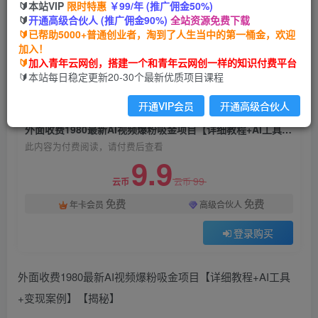
🔰本站VIP
限时特惠
￥99/年 (推广佣金50%)
外面收费1980最新AI视频爆粉吸金项目【详细教
🔰
开通高级合伙人 (推广佣金90%)
全站资源免费下载
程+AI工具+变现案例】【揭秘】
🔰已帮助5000+普通创业者，淘到了人生当中的第一桶金，欢迎
加入！
青年云网创
关注
私信
🔰
加入青年云网创，搭建一个和青年云网创一样的知识付费平台
2年前发布
🔰本站每日稳定更新20-30个最新优质项目课程
815
157
开通VIP会员
开通高级合伙人
付费阅读
外面收费1980最新AI视频爆粉吸金项目【详细教程+AI工具+变现案例】【揭秘】
此内容为付费阅读，请付费后查看
9.9
99
云币
云币
免费
免费
年卡会员
高级合伙人
登录购买
外面收费1980最新AI视频爆粉吸金项目【详细教程+AI工具
+变现案例】【揭秘】