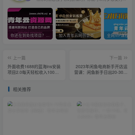
你还在到处找项目？还在当韭菜？我靠卖项目一个月收入5万+，曾经我也是个失败者。
加入青年云网创会员，全站资源免费学习。加入高级合伙人，推广日入1000+
上一篇
下一篇
外面收费1688的蓝海ins安装
2023年闲鱼电商新手开店运
项目2.0每天轻松收入1000+
营课：闲鱼新手日出20-30单
【揭秘】
（18节-实战干货）
相关推荐