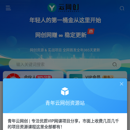
年轻人的第一桶金从这里开始
网创网赚 ∞ 稳定更新
网创资源 & 实战项目 全网首发全年365天更新
输入关键词搜索
合伙人
VIP会员
90%分佣
抢先
合伙人专属推广链接
免费下载全站资源
招募站长
APP下载
推荐
GO
青年云网创资源站
搭建同款网站，自己当老板
浏览器打开下载app
首页
创业课程
会员免费
正文
青年云网创 | 专注优质VIP网课项目分享，市面上收费几百几千
的项目资源课程这里全部都有！