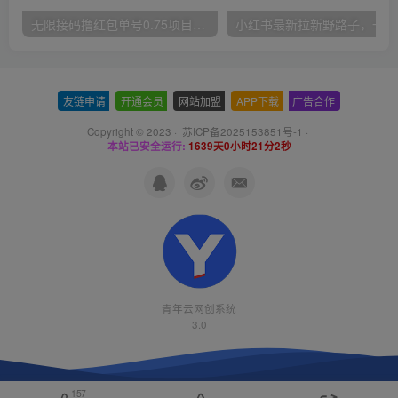
无限接码撸红包单号0.75项目无偿分享给你【揭秘】
小红
友链申请
-
开通会员
-
网站加盟
-
APP下载
-
广告合作
Copyright © 2023 ·
苏ICP备2025153851号-1
·
本站已安全运行:
1639天0小时21分2秒
青年云网创系统
3.0
157