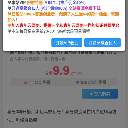
🔰本站VIP
限时特惠
￥99/年 (推广佣金50%)
新号0粉开播，如何高效起号？新号破流量拉精准
🔰
开通高级合伙人 (推广佣金90%)
全站资源免费下载
逻辑与方法，引爆直播间
🔰已帮助5000+普通创业者，淘到了人生当中的第一桶金，欢迎
加入！
青年云网创
关注
私信
🔰
加入青年云网创，搭建一个和青年云网创一样的知识付费平台
2年前发布
🔰本站每日稳定更新20-30个最新优质项目课程
1294
107
开通VIP会员
开通高级合伙人
付费阅读
新号0粉开播，如何高效起号？新号破流量拉精准逻辑与方法，引爆直播间
此内容为付费阅读，请付费后查看
9.9
99
云币
云币
免费
免费
年卡会员
高级合伙人
登录购买
新号0粉开播，如何高效起号？新号破流量拉精准逻辑与方
法，引爆直播间