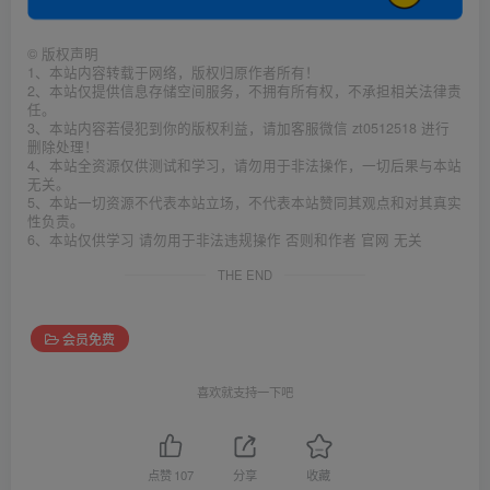
©
版权声明
1、本站内容转载于网络，版权归原作者所有！
2、本站仅提供信息存储空间服务，不拥有所有权，不承担相关法律责
任。
3、本站内容若侵犯到你的版权利益，请加客服微信 zt0512518 进行
删除处理！
4、本站全资源仅供测试和学习，请勿用于非法操作，一切后果与本站
无关。
5、本站一切资源不代表本站立场，不代表本站赞同其观点和对其真实
性负责。
6、本站仅供学习 请勿用于非法违规操作 否则和作者 官网 无关
THE END
会员免费
喜欢就支持一下吧
点赞
107
分享
收藏