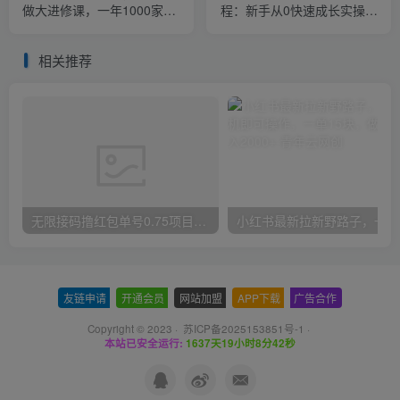
做大进修课，一年1000家店
程：新手从0快速成长实操，
亲身案例大公开
新手多方位全能教学
相关推荐
无限接码撸红包单号0.75项目无偿分享给你【揭秘】
小红
友链申请
-
开通会员
-
网站加盟
-
APP下载
-
广告合作
Copyright © 2023 ·
苏ICP备2025153851号-1
·
本站已安全运行:
1637天19小时8分42秒