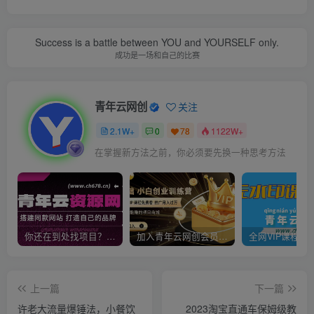
Success is a battle between YOU and YOURSELF only.
成功是一场和自己的比赛
青年云网创
关注
2.1W+
0
78
1122W+
在掌握新方法之前，你必须要先换一种思考方法
你还在到处找项目？还在当韭菜？我靠卖项目一个月收入5万+，曾经我也是个失败者。
加入青年云网创会员，全站资源免费学习。加入高级合伙人，推广日入1000+
上一篇
下一篇
许老大流量爆锤法，小餐饮
2023淘宝直通车保姆级教