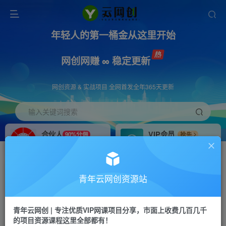
年轻人的第一桶金从这里开始
网创网赚 ∞ 稳定更新
网创资源 & 实战项目 全网首发全年365天更新
输入关键词搜索
合伙人
VIP会员
90%分佣
抢先
合伙人专属推广链接
免费下载全站资源
招募站长
APP下载
推荐
GO
青年云网创资源站
搭建同款网站，自己当老板
浏览器打开下载app
首页
创业课程
会员免费
正文
青年云网创 | 专注优质VIP网课项目分享，市面上收费几百几千
的项目资源课程这里全部都有！