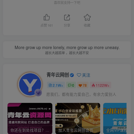
喜欢就支持一下吧
点赞
161
分享
收藏
More grow up more lonely, more grow up more uneasy.
越长大越孤单 ，越长大越不安
青年云网创
关注
2.1W+
0
78
1122W+
愿我们，都有能力爱自己，有余力爱别人
你还在到处找项目？还在当韭菜？我靠卖项目一个月收入5万+，曾经我也是个失败者。
加入青年云网创会员，全站资源免费学习。加入高级合伙人，推广日入1000+