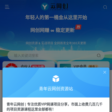
年轻人的第一桶金从这里开始
网创网赚 ∞ 稳定更新
网创资源 & 实战项目 全网首发全年365天更新
输入关键词搜索
合伙人
VIP会员
90%分佣
抢先
合伙人专属推广链接
免费下载全站资源
招募站长
APP下载
推荐
GO
青年云网创资源站
搭建同款网站，自己当老板
浏览器打开下载app
首页
创业课程
会员免费
正文
青年云网创 | 专注优质VIP网课项目分享，市面上收费几百几千
的项目资源课程这里全部都有！