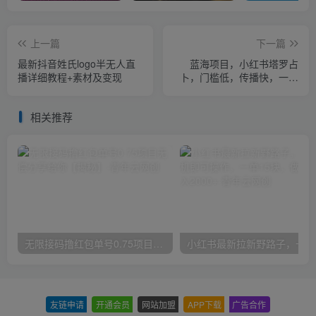
上一篇
下一篇
最新抖音姓氏logo半无人直
蓝海项目，小红书塔罗占
播详细教程+素材及变现
卜，门槛低，传播快，一部
手机月入3w+【揭秘】
相关推荐
无限接码撸红包单号0.75项目无偿分享给你【揭秘】
小红
友链申请
-
开通会员
-
网站加盟
-
APP下载
-
广告合作