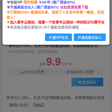
🔰本站VIP
限时特惠
￥99/年 (推广佣金50%)
单号日入100+，孔夫子旧书网搬运闲鱼，长期靠
🔰
开通高级合伙人 (推广佣金90%)
全站资源免费下载
谱副业项目（教程+软件）【揭秘】
🔰已帮助5000+普通创业者，淘到了人生当中的第一桶金，欢迎
加入！
青年云网创
关注
私信
🔰
加入青年云网创，搭建一个和青年云网创一样的知识付费平台
2年前发布
🔰本站每日稳定更新20-30个最新优质项目课程
1247
161
开通VIP会员
开通高级合伙人
付费阅读
单号日入100+，孔夫子旧书网搬运闲鱼，长期靠谱副业项目（教程+软件）【揭秘】
此内容为付费阅读，请付费后查看
9.9
99
云币
云币
免费
免费
年卡会员
高级合伙人
登录购买
单号日入100+，孔夫子旧书网搬运闲鱼，长期靠谱副业项目
（教程+软件）【揭秘】