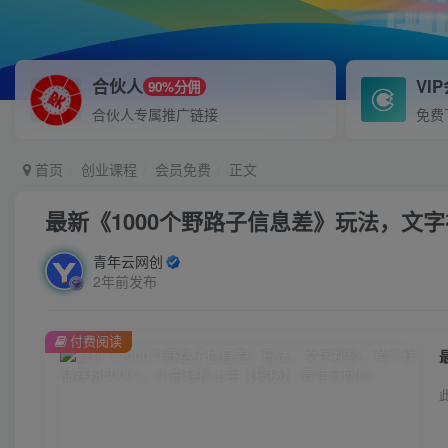
合伙人
VI
90%分佣
合伙人专属推广链接
免费
首页
创业课程
会员免费
正文
最新《1000个野路子信息差》玩法，文字
青年云网创
2年前发布
付费阅读