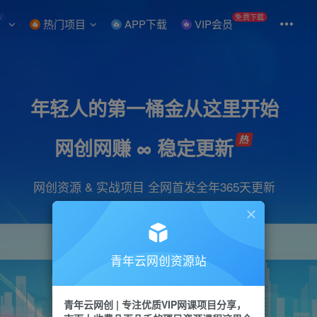
W
免费下载
热门项目
APP下载
VIP会员
年轻人的第一桶金从这里开始
网创网赚 ∞ 稳定更新
网创资源 & 实战项目 全网首发全年365天更新
青年云网创资源站
项目
引流
抖音
短视频
剪辑
会员
青年云网创 | 专注优质VIP网课项目分享，