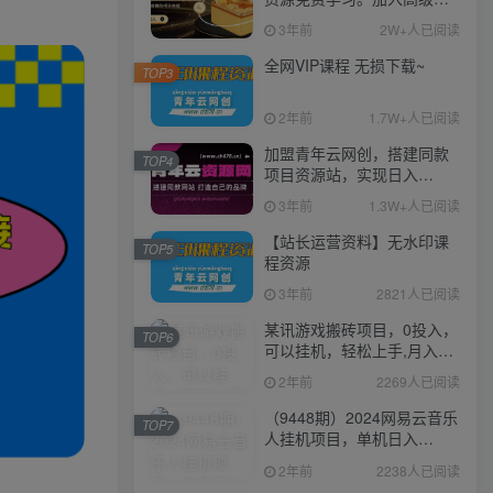
伙人，推广日入1000+
3年前
2W+人已阅读
全网VIP课程 无损下载~
TOP3
2年前
1.7W+人已阅读
加盟青年云网创，搭建同款
TOP4
项目资源站，实现日入
2000+
3年前
1.3W+人已阅读
【站长运营资料】无水印课
TOP5
程资源
3年前
2821人已阅读
某讯游戏搬砖项目，0投入，
TOP6
可以挂机，轻松上手,月入
3000+上不封顶
2年前
2269人已阅读
（9448期）2024网易云音乐
TOP7
人挂机项目，单机日入
150+，无脑月入5000+
2年前
2238人已阅读