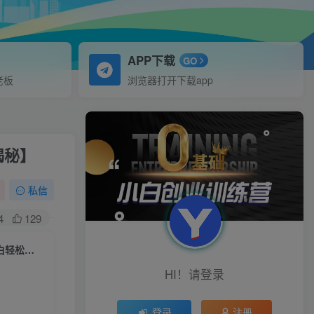
APP下载
GO
老板
浏览器打开下载app
揭秘】
私信
4
129
最新《1000个野路子信息差》玩法，文字视频，单个作品暴粉5000+，小白轻松上手【揭秘】
HI！请登录
登录
注册