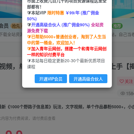
市面上收费几百几千的项目资源课程这里全
部都有！
🔰本站VIP
限时特惠
￥99/年 (推广佣金
50%)
🔰
开通高级合伙人 (推广佣金90%)
全站资
P会员
招募站长
抢先
推荐
源免费下载
下载全站资源
搭建同款网站，自己当
🔰已帮助5000+普通创业者，淘到了人生当
中的第一桶金，欢迎加入！
🔰
加入青年云网创，搭建一个和青年云网创
一样的知识付费平台
🔰本站每日稳定更新20-30个最新优质项目
视频，单个作品暴粉5000+，小白轻松上手【
课程
开通VIP会员
开通高级合伙人
关注
158
此内容为付费阅读，请付费后查看