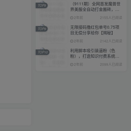
（9111期）全网首发魔兽世
TOP8
界美服全自动打金搬砖，日
入1000+，简单好操作，保
2年前
2155人已阅读
姆级教学
无限接码撸红包单号0.75项
TOP9
目无偿分享给你【揭秘】
2年前
2142人已阅读
利用脚本吸引装逼粉（色
TOP10
粉），打造知识付费系统，
附388元美女写真项目
2年前
2099人已阅读