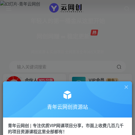
年轻人的第一桶金从这里开始
网创网赚 ∞ 稳定更新
网创资源 & 实战项目 全网首发全年365天更新
输入关键词搜索
合伙人
VIP会员
90%分佣
抢先
合伙人专属推广链接
免费下载全站资源
招募站长
APP下载
推荐
GO
青年云网创资源站
搭建同款网站，自己当老板
浏览器打开下载app
首页
创业课程
会员免费
正文
青年云网创 | 专注优质VIP网课项目分享，市面上收费几百几千
的项目资源课程这里全部都有！