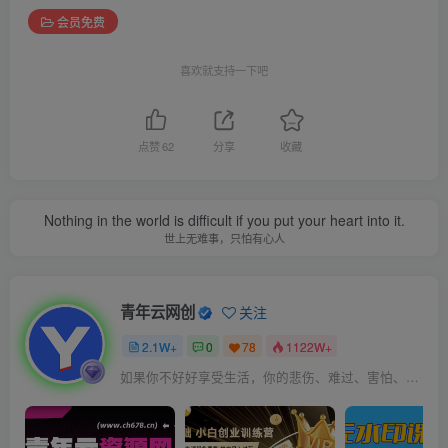
会员免费
喜欢就支持一下吧
点赞
62
分享
收藏
Nothing in the world is difficult if you put your heart into it.
世上无难事，只怕有心人
青年云网创
关注
2.1W+
0
78
1122W+
如果你不好好享受生活，你的悲伤、难过、害怕、羞愧和内疚会代替你享受