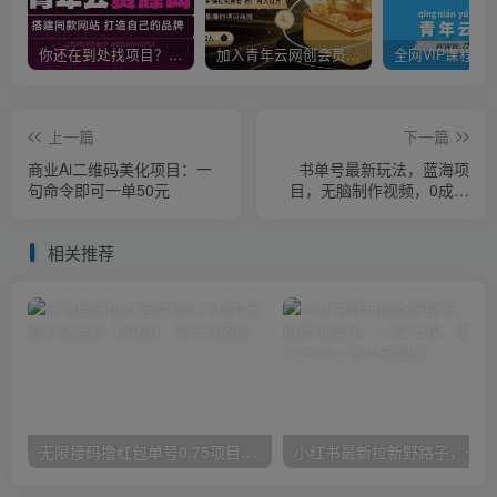
你还在到处找项目？还在当韭菜？我靠卖项目一个月收入5万+，曾经我也是个失败者。
加入青年云网创会员，全站资源免费学习。加入高级合伙人，推广日入1000+
上一篇
下一篇
商业Ai二维码美化项目：一
书单号最新玩法，蓝海项
句命令即可一单50元
目，无脑制作视频，0成本
【揭秘】
相关推荐
无限接码撸红包单号0.75项目无偿分享给你【揭秘】
小红