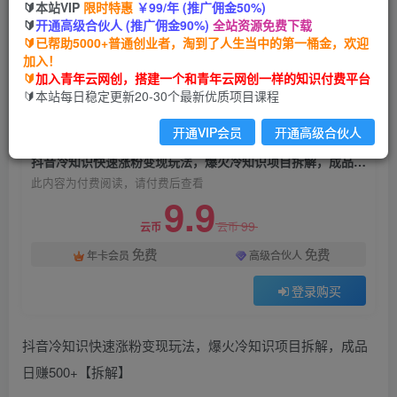
🔰本站VIP
限时特惠
￥99/年 (推广佣金50%)
抖音冷知识快速涨粉变现玩法，爆火冷知识项目拆
🔰
开通高级合伙人 (推广佣金90%)
全站资源免费下载
解，成品日赚500+【拆解】
🔰已帮助5000+普通创业者，淘到了人生当中的第一桶金，欢迎
加入！
青年云网创
关注
私信
🔰
加入青年云网创，搭建一个和青年云网创一样的知识付费平台
2年前发布
🔰本站每日稳定更新20-30个最新优质项目课程
1305
62
开通VIP会员
开通高级合伙人
付费阅读
抖音冷知识快速涨粉变现玩法，爆火冷知识项目拆解，成品日赚500+【拆解】
此内容为付费阅读，请付费后查看
9.9
99
云币
云币
免费
免费
年卡会员
高级合伙人
登录购买
抖音冷知识快速涨粉变现玩法，爆火冷知识项目拆解，成品
日赚500+【拆解】