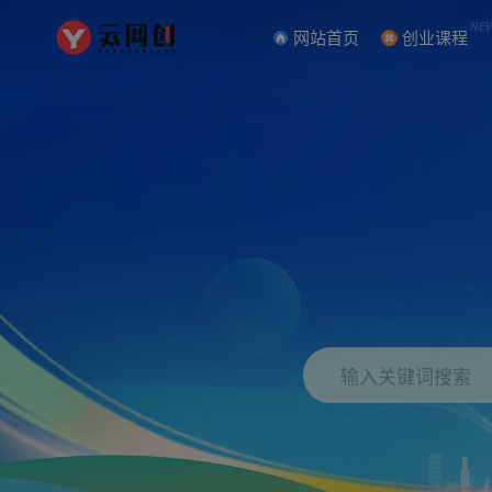
NE
网站首页
创业课程
输入关键词搜索