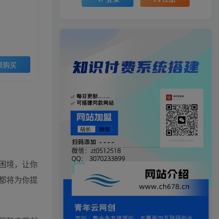
录购买
困境，让你
都将为你提