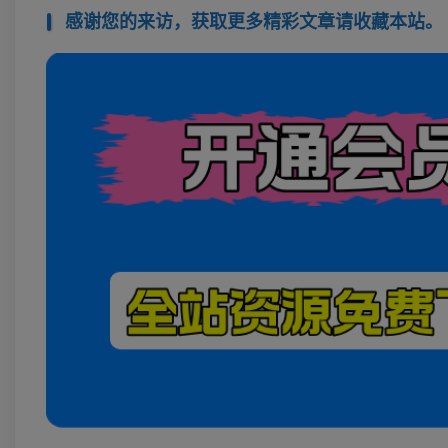
感谢您的来访，获取更多精彩文章请收藏本站。