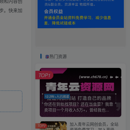
频和内容创
步。快来加
热门资源
TOP1
12.2W+人已阅读
你还在到处找项目？还在当韭菜？我靠
卖项目一个月收入5万+，曾经我也...
加入青年云网创会员，全站
TOP2
资源免费学习。加入高级合