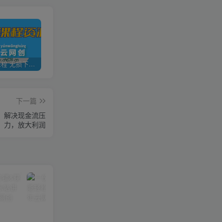
全网VIP课程 无损下载~
加盟青年云网创，搭建同款项目资源站，实现日入2000+
【站长运营资料】无水印课程资源
下一篇
，解决现金流压
力，放大利润