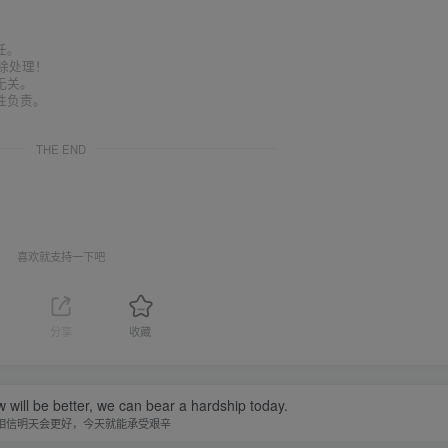
任。
删除处理！
无关。
性负责。
THE END
喜欢就支持一下吧
分享
收藏
w will be better, we can bear a hardship today.
相信明天会更好，今天就能承受艰辛