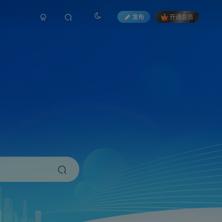
发布
开通会员