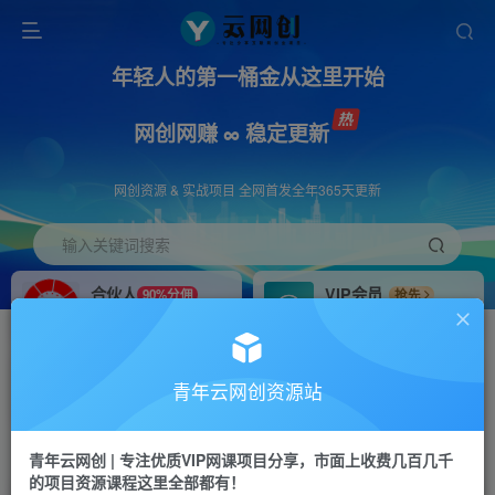
年轻人的第一桶金从这里开始
网创网赚 ∞ 稳定更新
网创资源 & 实战项目 全网首发全年365天更新
输入关键词搜索
合伙人
VIP会员
90%分佣
抢先
合伙人专属推广链接
免费下载全站资源
招募站长
APP下载
推荐
GO
青年云网创资源站
搭建同款网站，自己当老板
浏览器打开下载app
首页
创业课程
会员免费
正文
青年云网创 | 专注优质VIP网课项目分享，市面上收费几百几千
的项目资源课程这里全部都有！