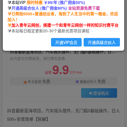
🔰本站VIP
限时特惠
￥99/年 (推广佣金50%)
抖音最新蓝海项目，汽车摇头摆件，无门槛0基础
🔰
开通高级合伙人 (推广佣金90%)
全站资源免费下载
操作，日入500+非常简单【拆解】
🔰已帮助5000+普通创业者，淘到了人生当中的第一桶金，欢迎
加入！
青年云网创
关注
私信
🔰
加入青年云网创，搭建一个和青年云网创一样的知识付费平台
2年前发布
🔰本站每日稳定更新20-30个最新优质项目课程
1877
147
开通VIP会员
开通高级合伙人
付费阅读
抖音最新蓝海项目，汽车摇头摆件，无门槛0基础操作，日入500+非常简单【拆解】
此内容为付费阅读，请付费后查看
9.9
99
云币
云币
免费
免费
年卡会员
高级合伙人
登录购买
抖音最新蓝海项目，汽车摇头摆件，无门槛0基础操作，日入
500+非常简单【拆解】