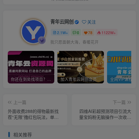
青年云网创
关注
2.1W+
0
78
1122W+
我只愿面朝大海，春暖花开
你还在到处找项目？还在当韭菜？我靠卖项目一个月收入5万+，曾经我也是个失败者。
加入青年云网创会员，全站资源免费学习。加入高级合伙人，推广日入1000+
上一篇
下一篇
外面收费288的得物最新找
四维AI彩超预测项目引流大
茬“无限”撸红包玩法，单号
量宝妈粉无脑操作一次收费
至少撸200+【揭秘】
19-49私域二次变现【仅揭
秘】
相关推荐