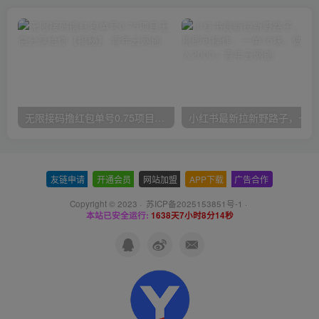
无限接码撸红包单号0.75项目无偿分享给你【揭秘】
小红
友链申请
-
开通会员
-
网站加盟
-
APP下载
-
广告合作
Copyright © 2023 ·
苏ICP备2025153851号-1
·
本站已安全运行:
1638天7小时8分15秒