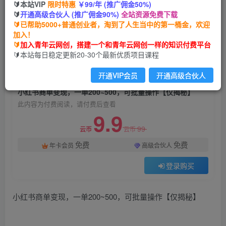
🔰本站VIP
限时特惠
￥99/年 (推广佣金50%)
小红书商单变现，一单200~500，可批量操作【仅
🔰
开通高级合伙人 (推广佣金90%)
全站资源免费下载
揭秘】
🔰已帮助5000+普通创业者，淘到了人生当中的第一桶金，欢迎
加入！
青年云网创
关注
私信
🔰
加入青年云网创，搭建一个和青年云网创一样的知识付费平台
2年前发布
🔰本站每日稳定更新20-30个最新优质项目课程
1540
60
开通VIP会员
开通高级合伙人
付费阅读
小红书商单变现，一单200~500，可批量操作【仅揭秘】
此内容为付费阅读，请付费后查看
9.9
99
云币
云币
免费
免费
年卡会员
高级合伙人
登录购买
小红书商单变现，一单200~500，可批量操作【仅揭秘】