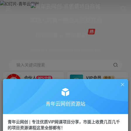
年轻人的第一桶金从这里开始
网创网赚 ∞ 稳定更新
网创资源 & 实战项目 全网首发全年365天更新
输入关键词搜索
合伙人
VIP会员
90%分佣
抢先
合伙人专属推广链接
免费下载全站资源
招募站长
APP下载
推荐
GO
青年云网创资源站
搭建同款网站，自己当老板
浏览器打开下载app
首页
创业课程
会员免费
正文
青年云网创 | 专注优质VIP网课项目分享，市面上收费几百几千
的项目资源课程这里全部都有！