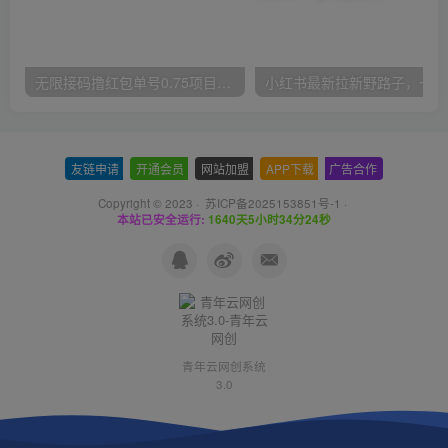
无限接码撸红包单号0.75项目无偿分享给你【揭秘】
小红
友链申请
-
开通会员
-
网站加盟
-
APP下载
-
广告合作
Copyright © 2023 ·
苏ICP备2025153851号-1
·
本站已安全运行:
1640天5小时34分25秒
青年云网创系统
3.0