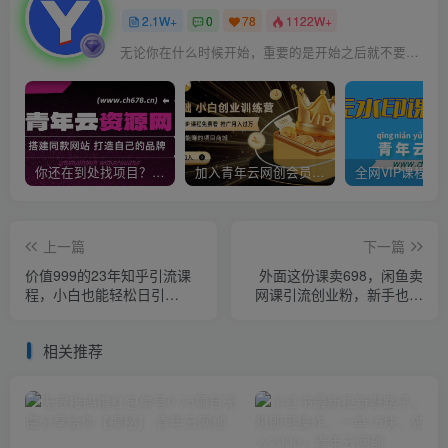
2.1W+
0
78
1122W+
无论你在什么时候开始，重要的是开始之后就不要停止
你还在到处找项目？还在当韭菜？我靠卖项目一个月收入5万+，曾经我也是个失败者。
加入青年云网创会员，全站资源免费学习。加入高级合伙人，推广日入1000+
上一篇
下一篇
价值999的23年知乎引流课
外面这份课卖698，闲鱼卖
程，小白也能轻松日引
网课引流创业粉，新手也可
200+粉
日引50+流量【揭秘】
相关推荐