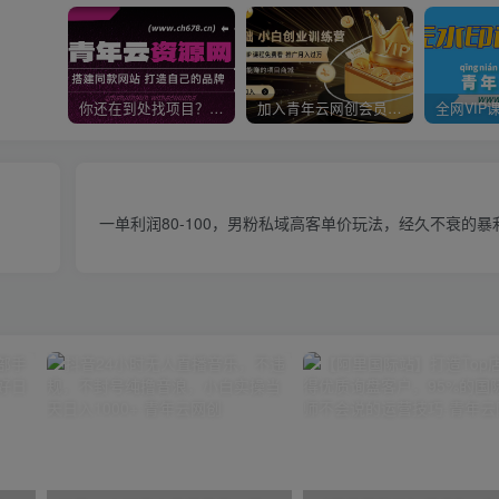
你还在到处找项目？还在当韭菜？我靠卖项目一个月收入5万+，曾经我也是个失败者。
加入青年云网创会员，全站资源免费学习。加入高级合伙人，推广日入1000+
一单利润80-100，男粉私域高客单价玩法，经久不衰的