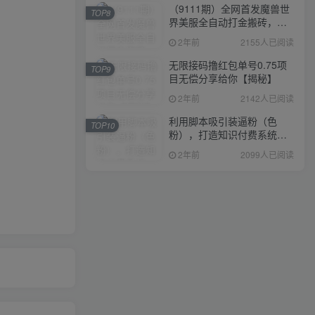
（9111期）全网首发魔兽世
TOP8
界美服全自动打金搬砖，日
入1000+，简单好操作，保
2年前
2155人已阅读
姆级教学
无限接码撸红包单号0.75项
TOP9
目无偿分享给你【揭秘】
2年前
2142人已阅读
利用脚本吸引装逼粉（色
TOP10
粉），打造知识付费系统，
附388元美女写真项目
2年前
2099人已阅读