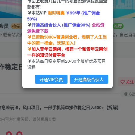
市面上收费几百几千的项目资源课程这里全
部都有！
🔰本站VIP
限时特惠
￥99/年 (推广佣金
50%)
🔰
开通高级合伙人 (推广佣金90%)
全站资
P会员
招募站长
抢先
推荐
源免费下载
下载全站资源
搭建同款网站，自己当
🔰已帮助5000+普通创业者，淘到了人生当
中的第一桶金，欢迎加入！
🔰
加入青年云网创，搭建一个和青年云网创
一样的知识付费平台
🔰本站每日稳定更新20-30个最新优质项目
稳定日入500+【拆解】
课程
开通VIP会员
开通高级合伙人
关注
62
信息差玩法，风口项目，一部手机简单操作稳定日入500+【拆解】
此内容为付费阅读，请付费后查看