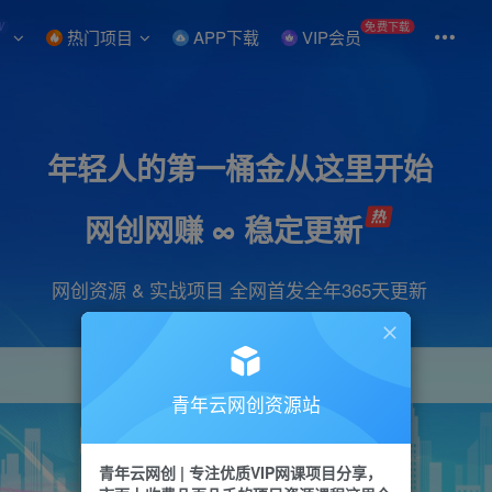
W
免费下载
热门项目
APP下载
VIP会员
年轻人的第一桶金从这里开始
网创网赚 ∞ 稳定更新
网创资源 & 实战项目 全网首发全年365天更新
青年云网创资源站
项目
引流
抖音
短视频
剪辑
会员
青年云网创 | 专注优质VIP网课项目分享，