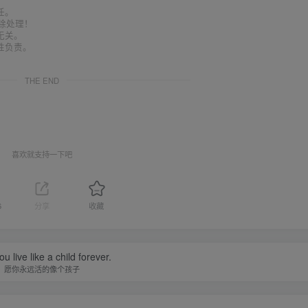
任。
删除处理！
无关。
性负责。
THE END
喜欢就支持一下吧
6
分享
收藏
u live like a child forever.
愿你永远活的像个孩子