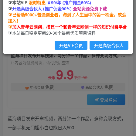
🔰本站VIP
限时特惠
￥99/年 (推广佣金50%)
蓝海项目发布开车视频，两分钟一个作品，多种变
🔰
开通高级合伙人 (推广佣金90%)
全站资源免费下载
现方式，一部手机无门槛小白也能日入500
🔰已帮助5000+普通创业者，淘到了人生当中的第一桶金，欢迎
加入！
青年云网创
关注
私信
🔰
加入青年云网创，搭建一个和青年云网创一样的知识付费平台
2年前发布
🔰本站每日稳定更新20-30个最新优质项目课程
1192
55
开通VIP会员
开通高级合伙人
付费阅读
蓝海项目发布开车视频，两分钟一个作品，多种变现方式，一部手机无门槛小白也能日入500
此内容为付费阅读，请付费后查看
9.9
99
云币
云币
免费
免费
年卡会员
高级合伙人
登录购买
蓝海项目发布开车视频，两分钟一个作品，多种变现方式，
一部手机无门槛小白也能日入500