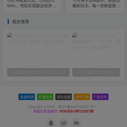
小红书精准引流，小白日入
10分钟学会Ai技术，表情包
600+，轻松实现副业经济自
最新玩法，每一张都是原创
由（教程+1153G资源）
无脑上传平台日入300+【揭
秘】
相关推荐
无限接码撸红包单号0.75项目无偿分享给你【揭秘】
小红
友链申请
-
开通会员
-
网站加盟
-
APP下载
-
广告合作
Copyright © 2023 ·
苏ICP备2025153851号-1
·
本站已安全运行:
1638天9小时13分57秒