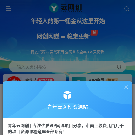
年轻人的第一桶金从这里开始
网创网赚 ∞ 稳定更新
网创资源 & 实战项目 全网首发全年365天更新
输入关键词搜索
合伙人
VIP会员
90%分佣
抢先
合伙人专属推广链接
免费下载全站资源
招募站长
APP下载
推荐
GO
青年云网创资源站
搭建同款网站，自己当老板
浏览器打开下载app
首页
创业课程
会员免费
正文
青年云网创 | 专注优质VIP网课项目分享，市面上收费几百几千
的项目资源课程这里全部都有！