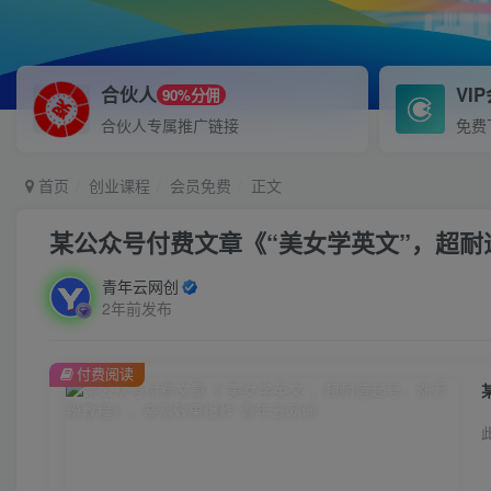
合伙人
VI
90%分佣
合伙人专属推广链接
免费
首页
创业课程
会员免费
正文
某公众号付费文章《“美女学英文”，超
青年云网创
2年前发布
付费阅读