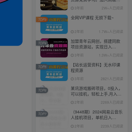
伙人，推广日入1000+
3年前
2W+人已阅读
全网VIP课程 无损下载~
TOP3
2年前
1.7W+人已阅读
加盟青年云网创，搭建同款
TOP4
项目资源站，实现日入
2000+
3年前
1.3W+人已阅读
【站长运营资料】无水印课
TOP5
程资源
3年前
2821人已阅读
某讯游戏搬砖项目，0投入，
TOP6
可以挂机，轻松上手,月入
3000+上不封顶
2年前
2269人已阅读
（9448期）2024网易云音乐
TOP7
人挂机项目，单机日入
150+，无脑月入5000+
2年前
2239人已阅读