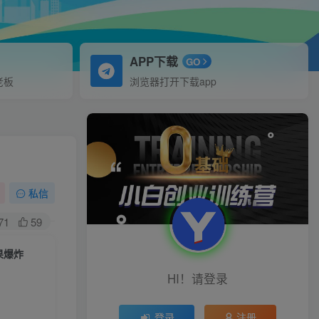
APP下载
GO
老板
浏览器打开下载app
私信
71
59
果爆炸
HI！请登录
登录
注册