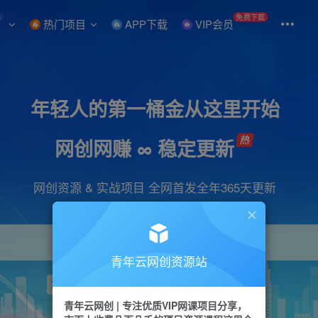
W
免费下载
热门项目
APP下载
VIP会员
年轻人的第一桶金从这里开始
网创网赚 ∞ 稳定更新
网创资源 & 实战项目 全网首发全年365天更新
青年云网创资源站
项目
引流
抖音
短视频
剪辑
视频号
青年云网创 | 专注优质VIP网课项目分享，