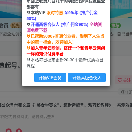
市面上收费几百几千的项目资源课程这里全
部都有！
🔰本站VIP
限时特惠
￥99/年 (推广佣金
50%)
🔰
开通高级合伙人 (推广佣金90%)
全站资
P会员
招募站长
抢先
推荐
源免费下载
下载全站资源
搭建同款网站，自己当
🔰已帮助5000+普通创业者，淘到了人生当
中的第一桶金，欢迎加入！
🔰
加入青年云网创，搭建一个和青年云网创
一样的知识付费平台
🔰本站每日稳定更新20-30个最新优质项目
耐造起号、涨万粉教程》，亲测效果爆炸
课程
开通VIP会员
开通高级合伙人
关注
13
某公众号付费文章《“美女学英文”，超耐造起号、涨万粉教程》，亲测效
此内容为付费阅读，请付费后查看