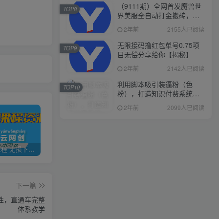
（9111期）全网首发魔兽世
TOP8
界美服全自动打金搬砖，日
入1000+，简单好操作，保
2年前
2155人已阅读
姆级教学
无限接码撸红包单号0.75项
TOP9
目无偿分享给你【揭秘】
2年前
2142人已阅读
利用脚本吸引装逼粉（色
TOP10
粉），打造知识付费系统，
附388元美女写真项目
2年前
2099人已阅读
全网VIP课程 无损下载~
加盟青年云网创，搭建同款项目资源站，实现日入2000+
【站长运营资料】无水印课程资源
下一篇
时性，直通车完整
体系教学