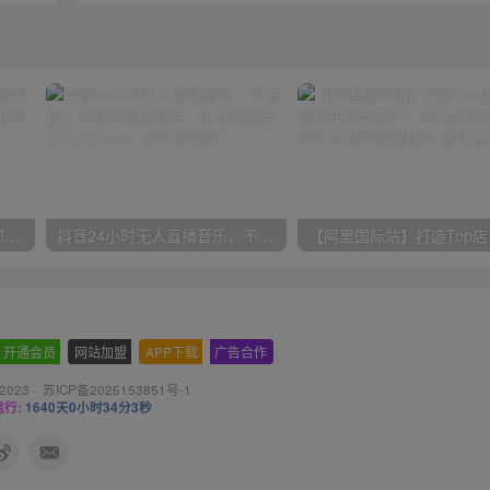
小红书最新拉新野路子，一部手机即可操作，一单15块，做得好日入2000+
抖音24小时无人直播音乐，不违规，不封号纯撸音浪，小白实操当天日入1000+
开通会员
-
网站加盟
-
APP下载
-
广告合作
 2023 ·
苏ICP备2025153851号-1
·
行:
1640天0小时34分4秒