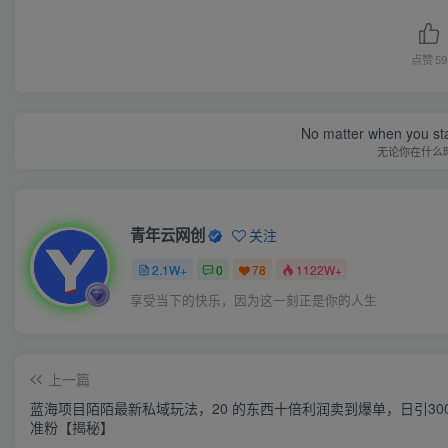
点赞
59
No matter when you start
无论你在什么
青年云网创
关注
2.1W+
0
78
1122W+
享受当下的快乐，因为这一刻正是你的人生
上一篇
蓝海项目陌陌最新私域玩法，20 的东西十倍利润卖到爆单，日引30
准粉【揭秘】