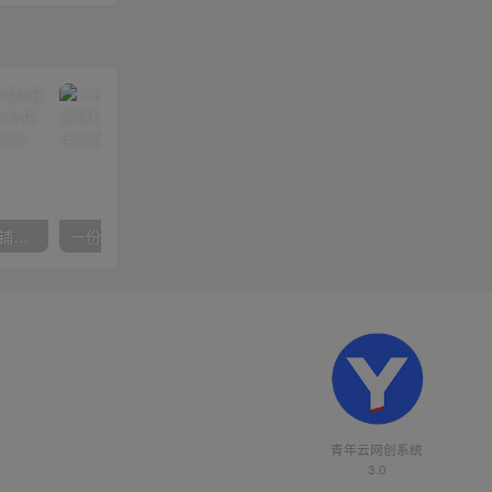
【阿里国际站】打造Top店铺&获得优质询盘客户，​95%的国际站讲师不会说的运营技巧
一份资料多种变现方式，小白也能轻松上手，日入800不是问题
青年云网创系统
3.0