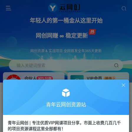
年轻人的第一桶金从这里开始
网创网赚 ∞ 稳定更新
网创资源 & 实战项目 全网首发全年365天更新
输入关键词搜索
合伙人
VIP会员
90%分佣
抢先
合伙人专属推广链接
免费下载全站资源
招募站长
APP下载
推荐
GO
青年云网创资源站
搭建同款网站，自己当老板
浏览器打开下载app
首页
创业课程
会员免费
正文
青年云网创 | 专注优质VIP网课项目分享，市面上收费几百几千
的项目资源课程这里全部都有！