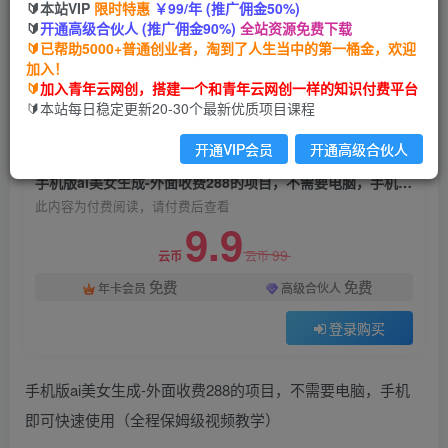
🔰本站VIP
限时特惠
￥99/年 (推广佣金50%)
手机版ai美女生成-外面收费288的项目，不需要电
🔰
开通高级合伙人 (推广佣金90%)
全站资源免费下载
脑，手机即可快速使用（全程保姆级视频教学）
🔰已帮助5000+普通创业者，淘到了人生当中的第一桶金，欢迎
加入！
青年云网创
关注
私信
🔰
加入青年云网创，搭建一个和青年云网创一样的知识付费平台
2年前发布
🔰本站每日稳定更新20-30个最新优质项目课程
1062
121
开通VIP会员
开通高级合伙人
付费阅读
手机版ai美女生成-外面收费288的项目，不需要电脑，手机即可快速使用（全程保姆级视频教学）
此内容为付费阅读，请付费后查看
9.9
99
云币
云币
免费
免费
年卡会员
高级合伙人
登录购买
手机版ai美女生成-外面收费288的项目，不需要电脑，手机
即可快速使用（全程保姆级视频教学）