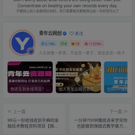
Concentrate on beating your own records every day.
不要担心别人会做得比你好。你只需要每天都做得比前一天好就可以了
青年云网创
关注
2.1W+
0
78
1122W+
人生就像一杯茶，不会苦一辈子，但总会苦一阵子
你还在到处找项目？还在当韭菜？我靠卖项目一个月收入5万+，曾经我也是个失败者。
加入青年云网创会员，全站资源免费学习。加入高级合伙人，推广日入1000+
上一篇
下一篇
99元一份收钱收到手麻的金
一分钟700W播放进来学完你
融技术教程资料项目【揭
也能做到保姆式教学暴力变
秘】
现（教程+83G素材）【揭