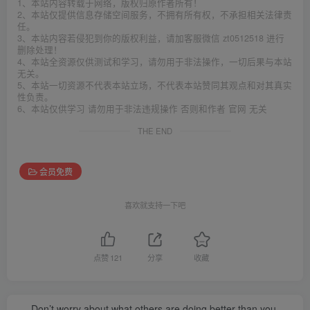
1、本站内容转载于网络，版权归原作者所有！
2、本站仅提供信息存储空间服务，不拥有所有权，不承担相关法律责
任。
3、本站内容若侵犯到你的版权利益，请加客服微信 zt0512518 进行
删除处理！
4、本站全资源仅供测试和学习，请勿用于非法操作，一切后果与本站
无关。
5、本站一切资源不代表本站立场，不代表本站赞同其观点和对其真实
性负责。
6、本站仅供学习 请勿用于非法违规操作 否则和作者 官网 无关
THE END
会员免费
喜欢就支持一下吧
点赞
121
分享
收藏
Don’t worry about what others are doing better than you.