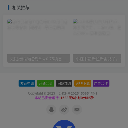
秘】
相关推荐
无限接码撸红包单号0.75项目无偿分享给你【揭秘】
小红
友链申请
-
开通会员
-
网站加盟
-
APP下载
-
广告合作
Copyright © 2023 ·
苏ICP备2025153851号-1
·
本站已安全运行:
1638天5小时0分52秒