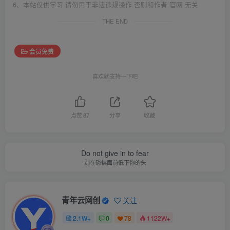
6、本站仅供学习 请勿用于非法违规操作 否则和作者 官网 无关
THE END
会员免费
喜欢就支持一下吧
点赞
87
分享
收藏
Do not give in to fear
别在恐惧面前低下你的头
青年云网创
关注
2.1W+
0
78
1122W+