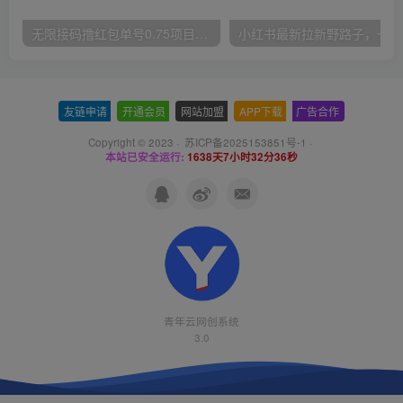
无限接码撸红包单号0.75项目无偿分享给你【揭秘】
小红
友链申请
-
开通会员
-
网站加盟
-
APP下载
-
广告合作
Copyright © 2023 ·
苏ICP备2025153851号-1
·
本站已安全运行:
1638天7小时32分36秒
青年云网创系统
3.0