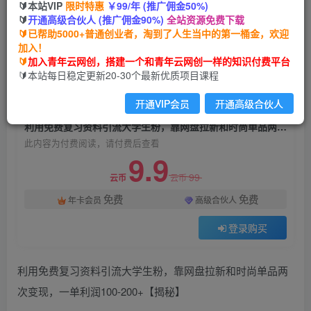
🔰本站VIP
限时特惠
￥99/年 (推广佣金50%)
利用免费复习资料引流大学生粉，靠网盘拉新和时
🔰
开通高级合伙人 (推广佣金90%)
全站资源免费下载
尚单品两次变现，一单利润100-200+【揭秘】
🔰已帮助5000+普通创业者，淘到了人生当中的第一桶金，欢迎
加入！
青年云网创
关注
私信
🔰
加入青年云网创，搭建一个和青年云网创一样的知识付费平台
2年前发布
🔰本站每日稳定更新20-30个最新优质项目课程
1001
87
开通VIP会员
开通高级合伙人
付费阅读
利用免费复习资料引流大学生粉，靠网盘拉新和时尚单品两次变现，一单利润100-200+【揭秘】
此内容为付费阅读，请付费后查看
9.9
99
云币
云币
免费
免费
年卡会员
高级合伙人
登录购买
利用免费复习资料引流大学生粉，靠网盘拉新和时尚单品两
次变现，一单利润100-200+【揭秘】