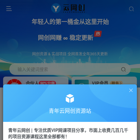
年轻人的第一桶金从这里开始
网创网赚 ∞ 稳定更新
网创资源 & 实战项目 全网首发全年365天更新
输入关键词搜索
合伙人
VIP会员
90%分佣
抢先
合伙人专属推广链接
免费下载全站资源
招募站长
APP下载
推荐
GO
青年云网创资源站
搭建同款网站，自己当老板
浏览器打开下载app
首页
创业课程
会员免费
正文
青年云网创 | 专注优质VIP网课项目分享，市面上收费几百几千
的项目资源课程这里全部都有！