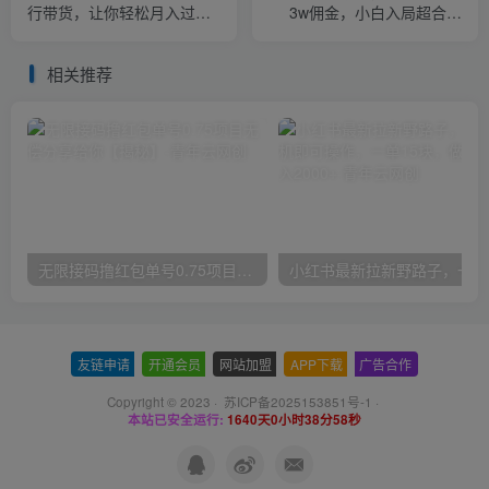
行带货，让你轻松月入过万
3w佣金，小白入局超合适
【揭秘】
【揭秘】
相关推荐
无限接码撸红包单号0.75项目无偿分享给你【揭秘】
小红
友链申请
-
开通会员
-
网站加盟
-
APP下载
-
广告合作
Copyright © 2023 ·
苏ICP备2025153851号-1
·
本站已安全运行:
1640天0小时38分58秒