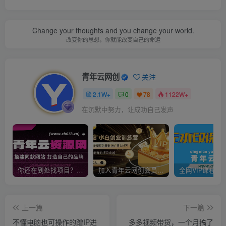
Change your thoughts and you change your world.
改变你的思想，你就能改变自己的命运
青年云网创
关注
2.1W+
0
78
1122W+
在沉默中努力，让成功自己发声
你还在到处找项目？还在当韭菜？我靠卖项目一个月收入5万+，曾经我也是个失败者。
加入青年云网创会员，全站资源免费学习。加入高级合伙人，推广日入1000+
上一篇
下一篇
不懂电脑也可操作的蹭IP进
多多视频带货，一个月搞了