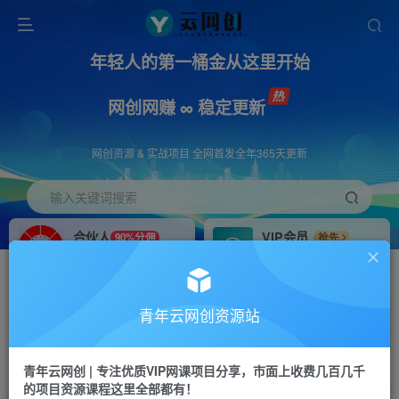
年轻人的第一桶金从这里开始
网创网赚 ∞ 稳定更新
网创资源 & 实战项目 全网首发全年365天更新
输入关键词搜索
合伙人
VIP会员
90%分佣
抢先
合伙人专属推广链接
免费下载全站资源
招募站长
APP下载
推荐
GO
青年云网创资源站
搭建同款网站，自己当老板
浏览器打开下载app
首页
创业课程
会员免费
正文
青年云网创 | 专注优质VIP网课项目分享，市面上收费几百几千
的项目资源课程这里全部都有！