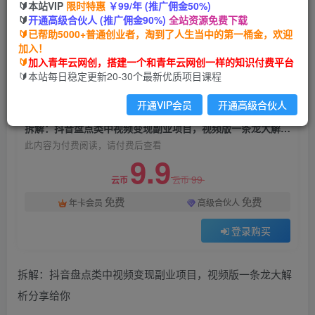
🔰本站VIP
限时特惠
￥99/年 (推广佣金50%)
拆解：抖音盘点类中视频变现副业项目，视频版一
🔰
开通高级合伙人 (推广佣金90%)
全站资源免费下载
条龙大解析分享给你
🔰已帮助5000+普通创业者，淘到了人生当中的第一桶金，欢迎
加入！
青年云网创
关注
私信
🔰
加入青年云网创，搭建一个和青年云网创一样的知识付费平台
2年前发布
🔰本站每日稳定更新20-30个最新优质项目课程
1859
102
开通VIP会员
开通高级合伙人
付费阅读
拆解：抖音盘点类中视频变现副业项目，视频版一条龙大解析分享给你
此内容为付费阅读，请付费后查看
9.9
99
云币
云币
免费
免费
年卡会员
高级合伙人
登录购买
拆解：抖音盘点类中视频变现副业项目，视频版一条龙大解
析分享给你