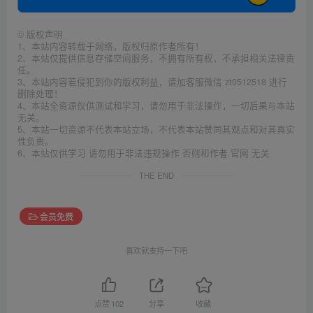
©
版权声明
1、本站内容转载于网络，版权归原作者所有！
2、本站仅提供信息存储空间服务，不拥有所有权，不承担相关法律责
任。
3、本站内容若侵犯到你的版权利益，请加客服微信 zt0512518 进行
删除处理！
4、本站全资源仅供测试和学习，请勿用于非法操作，一切后果与本站
无关。
5、本站一切资源不代表本站立场，不代表本站赞同其观点和对其真实
性负责。
6、本站仅供学习 请勿用于非法违规操作 否则和作者 官网 无关
THE END
会员免费
喜欢就支持一下吧
点赞
102
分享
收藏