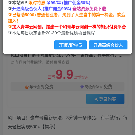
🔰本站VIP
限时特惠
￥99/年 (推广佣金50%)
风口项目！豪车号最新玩法，3分钟一条作品，有
🔰
开通高级合伙人 (推广佣金90%)
全站资源免费下载
手就行，每天轻松实现500+【揭秘】
🔰已帮助5000+普通创业者，淘到了人生当中的第一桶金，欢迎
加入！
青年云网创
关注
私信
🔰
加入青年云网创，搭建一个和青年云网创一样的知识付费平台
2年前发布
🔰本站每日稳定更新20-30个最新优质项目课程
1206
200
开通VIP会员
开通高级合伙人
付费阅读
风口项目！豪车号最新玩法，3分钟一条作品，有手就行，每天轻松实现500+【揭秘】
此内容为付费阅读，请付费后查看
9.9
99
云币
云币
免费
免费
年卡会员
高级合伙人
登录购买
风口项目！豪车号最新玩法，3分钟一条作品，有手就行，每
天轻松实现500+【揭秘】