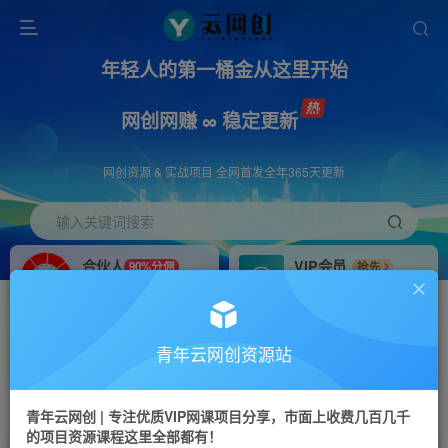
年轻人的第一桶金从这里开始
网创网赚 ∞ 稳定更新
网创资源 & 实战项目 全网首发全年365天更新
输入关键词搜索
合伙人
VIP会员
90%分佣
抢先
合伙人专属推广链接
免费下载全站资源
招募站长
APP下载
推荐
GO
青年云网创资源站
搭建同款网站，自己当老板
浏览器打开下载app
首页
创业课程
会员免费
正文
青年云网创 | 专注优质VIP网课项目分享，市面上收费几百几千
的项目资源课程这里全部都有！