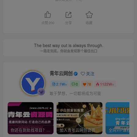
点赞
200
分享
收藏
The best way out is always through.
一路走到底，你就会发现那个最佳出口
青年云网创
关注
2.1W+
0
78
1122W+
敢于梦想，一切都将成为可能
你还在到处找项目？还在当韭菜？我靠卖项目一个月收入5万+，曾经我也是个失败者。
加入青年云网创会员，全站资源免费学习。加入高级合伙人，推广日入1000+