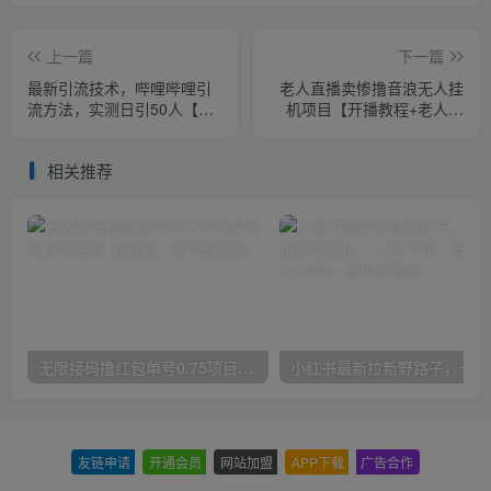
上一篇
下一篇
最新引流技术，哔哩哔哩引
老人直播卖惨撸音浪无人挂
流方法，实测日引50人【揭
机项目【开播教程+老人素
秘】
材】
相关推荐
无限接码撸红包单号0.75项目无偿分享给你【揭秘】
小红
友链申请
-
开通会员
-
网站加盟
-
APP下载
-
广告合作