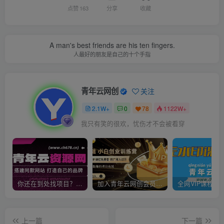
点赞
163
分享
收藏
A man's best friends are his ten fingers.
人最好的朋友是自己的十个手指
青年云网创
关注
2.1W+
0
78
1122W+
我只有笑的很欢，忧伤才不会被看穿
你还在到处找项目？还在当韭菜？我靠卖项目一个月收入5万+，曾经我也是个失败者。
加入青年云网创会员，全站资源免费学习。加入高级合伙人，推广日入1000+
上一篇
下一篇