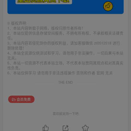
©
版权声明
1、本站内容转载于网络，版权归原作者所有！
2、本站仅提供信息存储空间服务，不拥有所有权，不承担相关法律责
任。
3、本站内容若侵犯到你的版权利益，请加客服微信 zt0512518 进行
删除处理！
4、本站全资源仅供测试和学习，请勿用于非法操作，一切后果与本站
无关。
5、本站一切资源不代表本站立场，不代表本站赞同其观点和对其真实
性负责。
6、本站仅供学习 请勿用于非法违规操作 否则和作者 官网 无关
THE END
会员免费
喜欢就支持一下吧