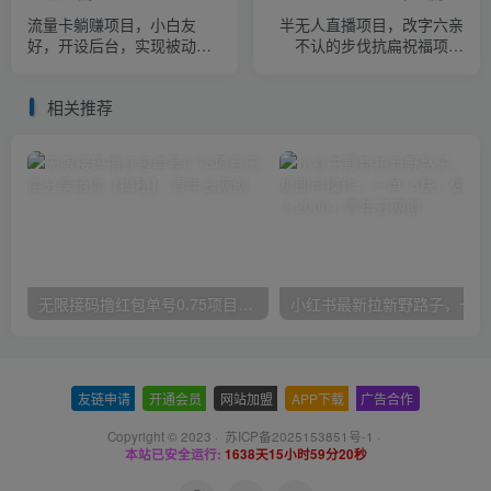
流量卡躺赚项目，小白友
半无人直播项目，改字六亲
好，开设后台，实现被动收
不认的步伐抗扁祝福项目
益，只要出卡，就能一直赚
【详细玩法教程】
钱，利润高昂【揭秘】
相关推荐
无限接码撸红包单号0.75项目无偿分享给你【揭秘】
小红
友链申请
-
开通会员
-
网站加盟
-
APP下载
-
广告合作
Copyright © 2023 ·
苏ICP备2025153851号-1
·
本站已安全运行:
1638天15小时59分21秒