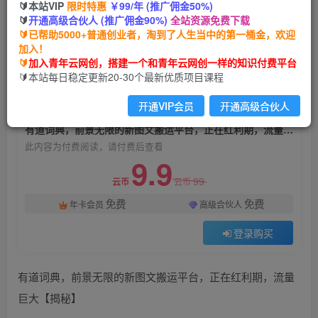
🔰本站VIP
限时特惠
￥99/年 (推广佣金50%)
有道词典，前景无限的新图文搬运平台，正在红利
🔰
开通高级合伙人 (推广佣金90%)
全站资源免费下载
期，流量巨大【揭秘】
🔰已帮助5000+普通创业者，淘到了人生当中的第一桶金，欢迎
加入！
青年云网创
关注
私信
🔰
加入青年云网创，搭建一个和青年云网创一样的知识付费平台
2年前发布
🔰本站每日稳定更新20-30个最新优质项目课程
1348
163
开通VIP会员
开通高级合伙人
付费阅读
有道词典，前景无限的新图文搬运平台，正在红利期，流量巨大【揭秘】
此内容为付费阅读，请付费后查看
9.9
99
云币
云币
免费
免费
年卡会员
高级合伙人
登录购买
有道词典，前景无限的新图文搬运平台，正在红利期，流量
巨大【揭秘】