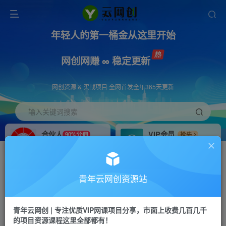
年轻人的第一桶金从这里开始
网创网赚 ∞ 稳定更新
网创资源 & 实战项目 全网首发全年365天更新
输入关键词搜索
合伙人
VIP会员
90%分佣
抢先
合伙人专属推广链接
免费下载全站资源
招募站长
APP下载
推荐
GO
青年云网创资源站
搭建同款网站，自己当老板
浏览器打开下载app
首页
创业课程
会员免费
正文
青年云网创 | 专注优质VIP网课项目分享，市面上收费几百几千
的项目资源课程这里全部都有！