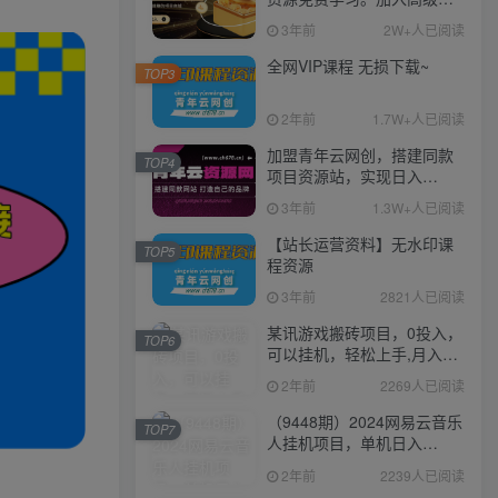
伙人，推广日入1000+
3年前
2W+人已阅读
全网VIP课程 无损下载~
TOP3
2年前
1.7W+人已阅读
加盟青年云网创，搭建同款
TOP4
项目资源站，实现日入
2000+
3年前
1.3W+人已阅读
【站长运营资料】无水印课
TOP5
程资源
3年前
2821人已阅读
某讯游戏搬砖项目，0投入，
TOP6
可以挂机，轻松上手,月入
3000+上不封顶
2年前
2269人已阅读
（9448期）2024网易云音乐
TOP7
人挂机项目，单机日入
150+，无脑月入5000+
2年前
2239人已阅读