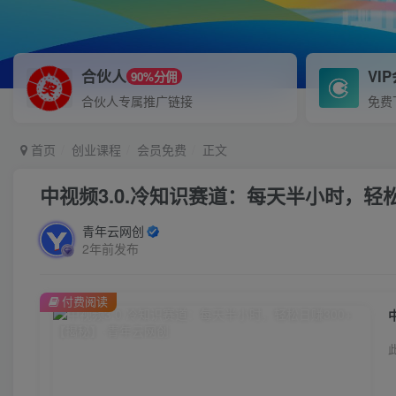
合伙人
VI
90%分佣
合伙人专属推广链接
免费
首页
创业课程
会员免费
正文
中视频3.0.冷知识赛道：每天半小时，轻松
青年云网创
2年前发布
付费阅读