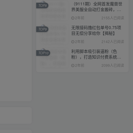
（9111期）全网首发魔兽世
TOP8
界美服全自动打金搬砖，日
入1000+，简单好操作，保
2年前
2155人已阅读
姆级教学
无限接码撸红包单号0.75项
TOP9
目无偿分享给你【揭秘】
2年前
2142人已阅读
利用脚本吸引装逼粉（色
TOP10
粉），打造知识付费系统，
附388元美女写真项目
2年前
2099人已阅读