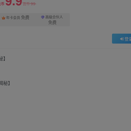
9.9
99
云币
云币
免费
高级合伙人
年卡会员
免费
登
秘】