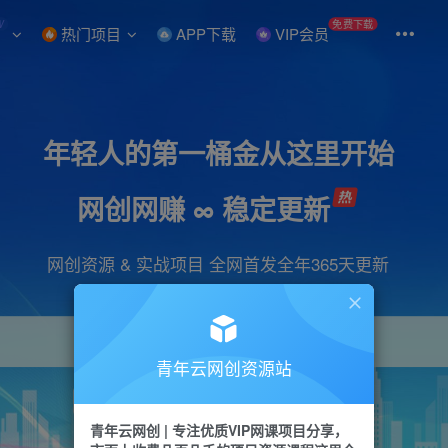
W
免费下载
热门项目
APP下载
VIP会员
年轻人的第一桶金从这里开始
网创网赚 ∞ 稳定更新
网创资源 & 实战项目 全网首发全年365天更新
青年云网创资源站
项目
引流
抖音
短视频
剪辑
会员
青年云网创 | 专注优质VIP网课项目分享，