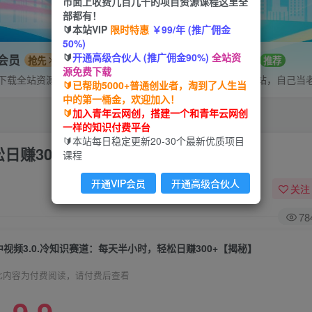
市面上收费几百几千的项目资源课程这里全
部都有！
🔰本站VIP
限时特惠
￥99/年 (推广佣金
50%)
🔰
开通高级合伙人 (推广佣金90%)
全站资
P会员
招募站长
抢先
推荐
源免费下载
下载全站资源
搭建同款网站，自己当
🔰已帮助5000+普通创业者，淘到了人生当
中的第一桶金，欢迎加入！
🔰
加入青年云网创，搭建一个和青年云网创
一样的知识付费平台
🔰本站每日稳定更新20-30个最新优质项目
日赚300+【揭秘】
课程
开通VIP会员
开通高级合伙人
关注
78
中视频3.0.冷知识赛道：每天半小时，轻松日赚300+【揭秘】
此内容为付费阅读，请付费后查看