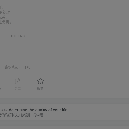
任。
删除处理！
无关。
性负责。
THE END
喜欢就支持一下吧
9
分享
收藏
ask determine the quality of your life.
活的品质取决于你所提出的问题