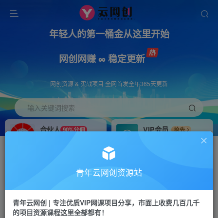
年轻人的第一桶金从这里开始
网创网赚 ∞ 稳定更新
网创资源 & 实战项目 全网首发全年365天更新
输入关键词搜索
合伙人
VIP会员
90%分佣
抢先
合伙人专属推广链接
免费下载全站资源
招募站长
APP下载
推荐
GO
青年云网创资源站
搭建同款网站，自己当老板
浏览器打开下载app
首页
创业课程
会员免费
正文
青年云网创 | 专注优质VIP网课项目分享，市面上收费几百几千
的项目资源课程这里全部都有！