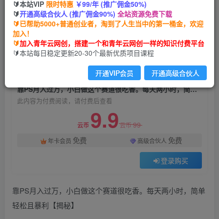
🔰本站VIP
限时特惠
￥99/年 (推广佣金50%)
靠PS月入过万，小白做这个赛道很吃香。每天两
🔰
开通高级合伙人 (推广佣金90%)
全站资源免费下载
小时，简单轻松且暴利【揭秘】
🔰已帮助5000+普通创业者，淘到了人生当中的第一桶金，欢迎
加入！
青年云网创
关注
私信
🔰
加入青年云网创，搭建一个和青年云网创一样的知识付费平台
2年前发布
🔰本站每日稳定更新20-30个最新优质项目课程
713
59
开通VIP会员
开通高级合伙人
付费阅读
靠PS月入过万，小白做这个赛道很吃香。每天两小时，简单轻松且暴利【揭秘】
此内容为付费阅读，请付费后查看
9.9
99
云币
云币
免费
免费
年卡会员
高级合伙人
登录购买
靠PS月入过万，小白做这个赛道很吃香。每天两小时，简单
轻松且暴利【揭秘】