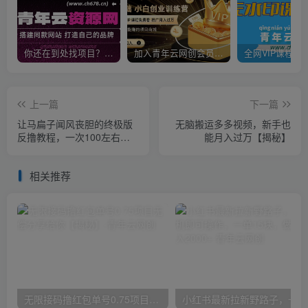
你还在到处找项目？还在当韭菜？我靠卖项目一个月收入5万+，曾经我也是个失败者。
加入青年云网创会员，全站资源免费学习。加入高级合伙人，推广日入1000+
上一篇
下一篇
让马扁子闻风丧胆的终极版
无脑搬运多多视频，新手也
反撸教程，一次100左右
能月入过万【揭秘】
（带真实实操和收益图）
【仅揭秘】
相关推荐
无限接码撸红包单号0.75项目无偿分享给你【揭秘】
小红