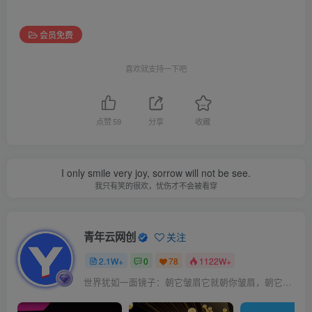
会员免费
喜欢就支持一下吧
点赞
59
分享
收藏
I only smile very joy, sorrow will not be see.
我只有笑的很欢，忧伤才不会被看穿
青年云网创
关注
2.1W+
0
78
1122W+
世界犹如一面镜子：朝它皱眉它就朝你皱眉，朝它微笑它也吵你微笑